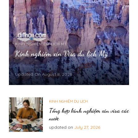
KINH NGHIỆM DU LỊCH MỸ
Kinh nghiệm xin Visa du lịch Mỹ
Updated On
August 8, 2026
KINH NGHIỆM DU LỊCH
Tổng hợp kinh nghiệm xin visa các
nước
updated on
July 27, 2026