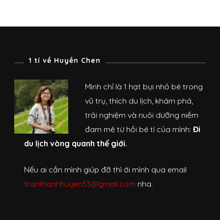
1 tí về Huyền Chen
Mình chỉ là 1 hạt bụi nhỏ bé trong
vũ trụ, thích du lịch, khám phá,
trải nghiệm và nuôi dưỡng niềm
đam mê từ hồi bé tí của mình:
Đi
du lịch vòng quanh thế giới.
Nếu ai cần mình giúp đỡ thì ới mình qua email
tranthanhhuyen33@gmail.com
nha.