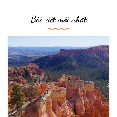
Bài viết mới nhất