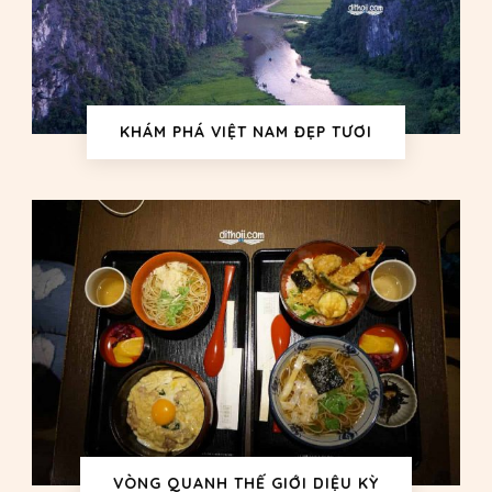
KHÁM PHÁ VIỆT NAM ĐẸP TƯƠI
VÒNG QUANH THẾ GIỚI DIỆU KỲ