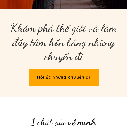
Khám phá thế giới và làm
đầy tâm hồn bằng những
chuyến đi
Hồi ức những chuyến đi
1 chút xíu về mình