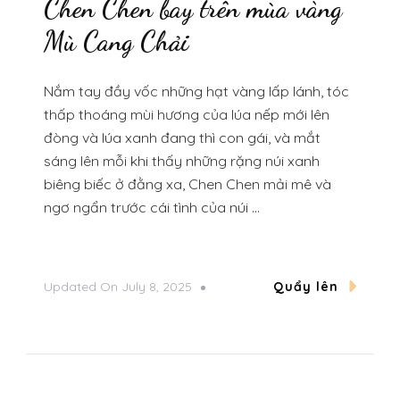
Chen Chen bay trên mùa vàng
Mù Cang Chải
Nắm tay đầy vốc những hạt vàng lấp lánh, tóc
thấp thoáng mùi hương của lúa nếp mới lên
đòng và lúa xanh đang thì con gái, và mắt
sáng lên mỗi khi thấy những rặng núi xanh
biêng biếc ở đằng xa, Chen Chen mải mê và
ngơ ngẩn trước cái tình của núi …
Updated On
July 8, 2025
Quẩy lên