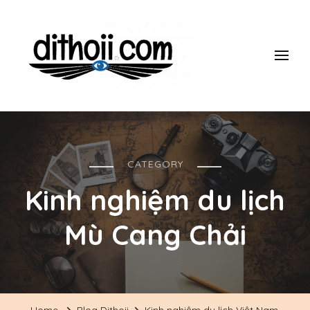
ĐI THÔII!
Du lịch một mình có gì thú vị? làm thế nào để đi một mình mà
vẫn an toàn, giá rẻ vui vẻ? Tham khảo những kinh nghiệm 10
năm đi du lịch một mình của mình nhé.
CATEGORY
Kinh nghiệm du lịch
Mù Cang Chải