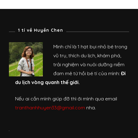
1 tí về Huyền Chen
Mình chỉ là 1 hạt bụi nhỏ bé trong
vũ trụ, thích du lịch, khám phá,
trải nghiệm và nuôi dưỡng niềm
đam mê từ hồi bé tí của mình:
Đi
du lịch vòng quanh thế giới.
Nếu ai cần mình giúp đỡ thì ới mình qua email
tranthanhhuyen33@gmail.com
nha.