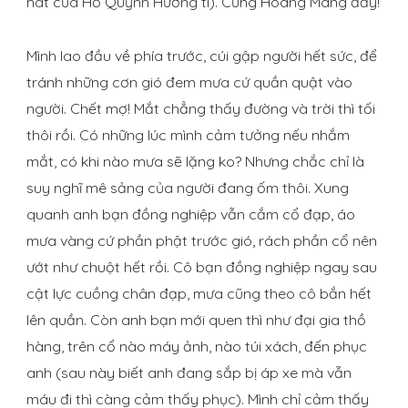
hát của Hồ Quỳnh Hương tí). Cũng Hoang Mang đấy!
Mình lao đầu về phía trước, cúi gập người hết sức, để
tránh những cơn gió đem mưa cứ quần quật vào
người. Chết mợ! Mắt chẳng thấy đường và trời thì tối
thôi rồi. Có những lúc mình cảm tưởng nếu nhắm
mắt, có khi nào mưa sẽ lặng ko? Nhưng chắc chỉ là
suy nghĩ mê sảng của người đang ốm thôi. Xung
quanh anh bạn đồng nghiệp vẫn cắm cổ đạp, áo
mưa vàng cứ phần phật trước gió, rách phần cổ nên
ướt như chuột hết rồi. Cô bạn đồng nghiệp ngay sau
cật lực cuồng chân đạp, mưa cũng theo cô bắn hết
lên quần. Còn anh bạn mới quen thì như đại gia thồ
hàng, trên cổ nào máy ảnh, nào túi xách, đến phục
anh (sau này biết anh đang sắp bị áp xe mà vẫn
máu đi thì càng cảm thấy phục). Mình chỉ cảm thấy