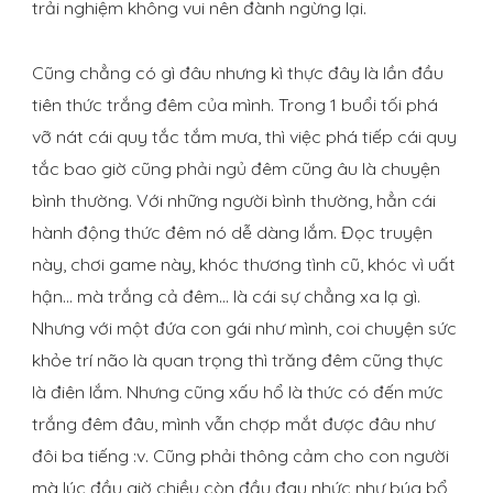
trải nghiệm không vui nên đành ngừng lại.
Cũng chẳng có gì đâu nhưng kì thực đây là lần đầu
tiên thức trắng đêm của mình. Trong 1 buổi tối phá
vỡ nát cái quy tắc tắm mưa, thì việc phá tiếp cái quy
tắc bao giờ cũng phải ngủ đêm cũng âu là chuyện
bình thường. Với những người bình thường, hẳn cái
hành động thức đêm nó dễ dàng lắm. Đọc truyện
này, chơi game này, khóc thương tình cũ, khóc vì uất
hận… mà trắng cả đêm… là cái sự chẳng xa lạ gì.
Nhưng với một đứa con gái như mình, coi chuyện sức
khỏe trí não là quan trọng thì trăng đêm cũng thực
là điên lắm. Nhưng cũng xấu hổ là thức có đến mức
trắng đêm đâu, mình vẫn chợp mắt được đâu như
đôi ba tiếng :v. Cũng phải thông cảm cho con người
mà lúc đầu giờ chiều còn đầu đau nhức như búa bổ,