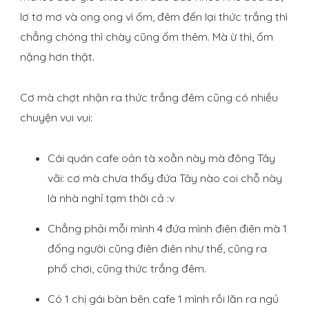
lơ tơ mơ và ong ong vì ốm, đêm đến lại thức trắng thì
chẳng chóng thì chày cũng ốm thêm. Mà ừ thì, ốm
nặng hơn thật.
Cơ mà chợt nhận ra thức trắng đêm cũng có nhiều
chuyện vui vui:
Cái quán cafe oản tà xoằn này mà đông Tây
vãi: cơ mà chưa thấy đứa Tây nào coi chỗ này
là nhà nghỉ tạm thời cả :v
Chẳng phải mỗi mình 4 đứa mình điên điên mà 1
đống người cũng điên điên như thế, cũng ra
phố chơi, cũng thức trắng đêm.
Có 1 chị gái bàn bên cafe 1 mình rồi lăn ra ngủ