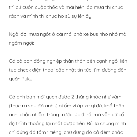
thì cứ cuồn cuộc thốc và mái hiên, áo mưa thì chực
rách và mình thì chực ho sù sụ lên ấy.
Ngồi đợi mưa ngớt ở cái mái chờ xe bus nho nhỏ mà
ngẫm ngợi:
Có cô bạn đồng nghiệp thân thân bên cạnh ngồi liên
tục check điện thoại cập nhật tin tức, tìm đường đến
quán Puku.
Có anh bạn mới quen được 2 tháng khỏe như vâm
(thực ra sau đó anh ý bị ốm vì áp xe gì đó, khổ thân
anh, chắc nhiễm trùng trước lúc đi rồi mà vẫn cứ cố
đi) thỉnh thoảng lại nhặt được tiền. Rủi là chúng mình
chỉ đứng đó tầm 1 tiếng, chứ đứng đó cả đêm chắc