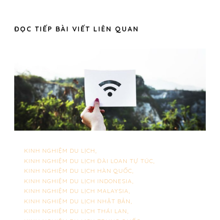
ĐỌC TIẾP BÀI VIẾT LIÊN QUAN
KINH NGHIỆM DU LỊCH
KINH NGHIỆM DU LỊCH ĐÀI LOAN TỰ TÚC
KINH NGHIỆM DU LỊCH HÀN QUỐC
KINH NGHIỆM DU LỊCH INDONESIA
KINH NGHIỆM DU LỊCH MALAYSIA
KINH NGHIỆM DU LỊCH NHẬT BẢN
KINH NGHIỆM DU LỊCH THÁI LAN