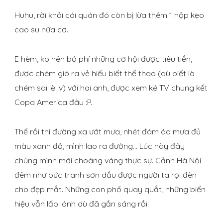
Huhu, rời khỏi cái quán đó còn bị lừa thêm 1 hộp kẹo
cao su nữa cơ.
E hèm, ko nên bỏ phí những cơ hội được tiêu tiền,
được chém gió ra vẻ hiểu biết thể thao (dù biết là
chém sai lè :v) với hai anh, được xem ké TV chung kết
Copa America đâu :P.
Thế rồi thì đường xa ướt mưa, nhét đám áo mưa đủ
màu xanh đỏ, mình lao ra đường… Lúc này đây
chúng mình mới choáng váng thực sự. Cảnh Hà Nội
đêm như bức tranh sơn dầu được người ta rọi đèn
cho đẹp mắt. Những con phố quay quắt, những biển
hiệu vẫn lấp lánh dù đã gần sáng rồi.