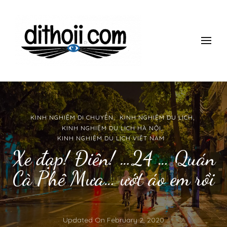
ĐI THÔII!
Du lịch một mình có gì thú vị? làm thế nào để đi một mình mà
vẫn an toàn, giá rẻ vui vẻ? Tham khảo những kinh nghiệm 10
năm đi du lịch một mình của mình nhé.
KINH NGHIỆM DI CHUYỂN
KINH NGHIỆM DU LỊCH
KINH NGHIỆM DU LỊCH HÀ NỘI
KINH NGHIỆM DU LỊCH VIỆT NAM
Xe đạp! Điên! …24 … Quán
Cà Phê Mưa… ướt áo em rồi
Updated On
February 2, 2020