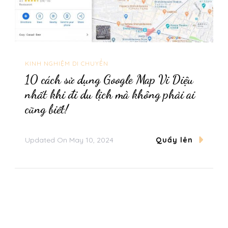
KINH NGHIỆM DI CHUYỂN
10 cách sử dụng Google Map Vi Diệu
nhất khi đi du lịch mà không phải ai
cũng biết!
Updated On
May 10, 2024
Quẩy lên