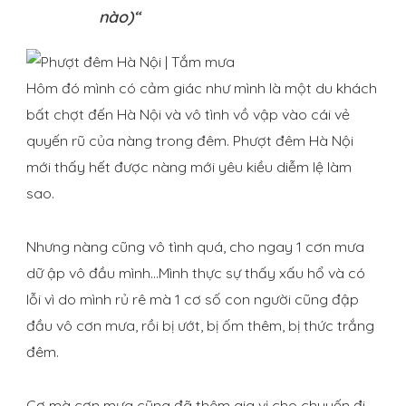
nào)
“
Hôm đó mình có cảm giác như mình là một du khách
bất chợt đến Hà Nội và vô tình vồ vập vào cái vẻ
quyến rũ của nàng trong đêm. Phượt đêm Hà Nội
mới thấy hết được nàng mới yêu kiều diễm lệ làm
sao.
Nhưng nàng cũng vô tình quá, cho ngay 1 cơn mưa
dữ ập vô đầu mình…Mình thực sự thấy xấu hổ và có
lỗi vì do mình rủ rê mà 1 cơ số con người cũng đập
đầu vô cơn mưa, rồi bị ướt, bị ốm thêm, bị thức trắng
đêm.
Cơ mà cơn mưa cũng đã thêm gia vị cho chuyến đi