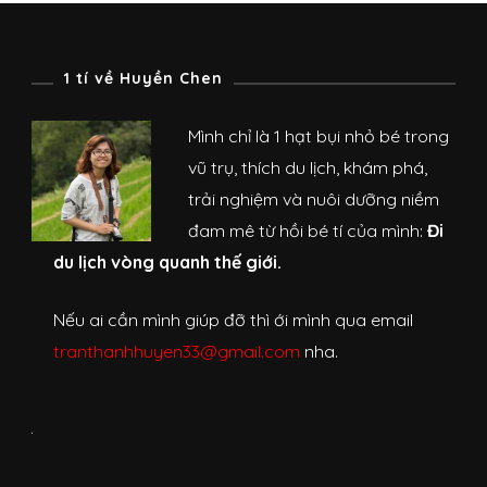
1 tí về Huyền Chen
Mình chỉ là 1 hạt bụi nhỏ bé trong
vũ trụ, thích du lịch, khám phá,
trải nghiệm và nuôi dưỡng niềm
đam mê từ hồi bé tí của mình:
Đi
du lịch vòng quanh thế giới.
Nếu ai cần mình giúp đỡ thì ới mình qua email
tranthanhhuyen33@gmail.com
nha.