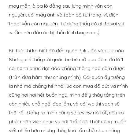
may mắn là ba lô đằng sau lưng mình vẫn còn
nguyên, cái máy ảnh và toàn bộ tư trang, ví, điện
thoại vẫn còn nguyên. Tự dưng thấy có gì đó vui vui
:v. Ốm nên đầu óc bị thần kinh hay sao ý.
Kì thực thì ko biết đã đến quán Puku đó vào lúc nào.
Nhưng chỉ thấy cái quán be bé mở qua đêm đã là 1
cái hạnh phúc dạt dào chẳng thằng nào cảm được
(trừ 4 đứa hâm như chúng mình). Cái quán ấy tưởng
là nhỏ mà chẳng hề nhỏ, lúc cơn mưa đã dứt và mình
cũng hơi hơi hết buồn ngủ, mình để ý thấy tầng trên
còn nhiều chỗ ngồi đẹp lắm, và cái wc thì sạch sẽ
thôi rồi. Đáng ra mình cũng sẽ review nó tốt, nếu ko
phải nhân viên phục vụ hơi “bố đời”. Thật cũng muốn
viết nhiều hơn nhưng thấy khá tốn chỗ cho những