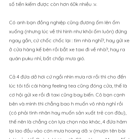
số tiền kiếm được còn hơn 60k nhiều :v.
Có anh bạn đồng nghiệp cũng đương ốm lên ốm
xuống (nhưng lúc về thì hình như khỏi ốm luôn) đứng
ngay gần, cứ chốc chốc lại : tìm nhà nghỉ?, hay gửi xe
ở cửa hàng kế bên rồi bắt xe taxi đi về nhà?, hay ra
quán puku nhỉ, bất chấp mưa gió.
Cả 4 đứa dở hơi cứ ngồi nhìn mưa rơi rồi thì cho đến
lúc tôi tối cái hàng feeling tea cũng đóng cửa, thế là
cơ hội gửi xe rồi đi taxi cũng bay biến. Cô bạn cạnh
bên và mình thì chẳng bao h muốn vô nhà nghỉ rồi
(có phải tình nhân hay muốn sản xuất trẻ con đâu),
thế nên là chẳng còn lựa chọn nào khác, 4 đứa hâm
lại lao đầu vào cơn mưa hoang dã :v (mượn tên bài