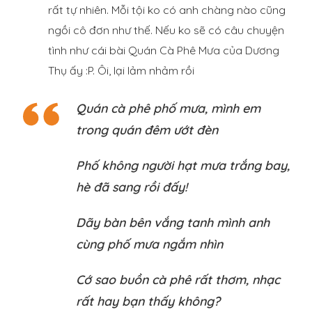
rất tự nhiên. Mỗi tội ko có anh chàng nào cũng
ngồi cô đơn như thế. Nếu ko sẽ có câu chuyện
tình như cái bài Quán Cà Phê Mưa của Dương
Thụ ấy :P. Ôi, lại lảm nhảm rồi
Quán cà phê phố mưa, mình em
trong quán đêm ướt đèn
Phố không người hạt mưa trắng bay,
hè đã sang rồi đấy!
Dãy bàn bên vắng tanh mình anh
cùng phố mưa ngắm nhìn
Cớ sao buồn cà phê rất thơm, nhạc
rất hay bạn thấy không?