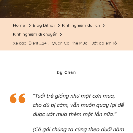
Home
Blog Dithoii
Kinh nghiệm du lịch
Kinh nghiệm di chuyển
Xe đạp! Điên! …24 … Quán Cà Phê Mưa… ướt áo em rồi
by
Chen
“
Tuổi trẻ giống như một cơn mưa,
cho dù bị cảm, vẫn muốn quay lại để
được ướt mưa thêm một lần nữa.”
(Cô gái chúng ta cùng theo đuổi năm