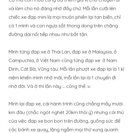
và làm cho nó đáng nhớ đấy chứ. Mỗi lần cưỡi lên
chiếc xe đạp mini là mọi muộn phiền lại tan biến, chỉ
có 1 mình và con ngựa sắt thong dong trên chặng
đường dài nối tiếp nhau như bất tận.
Mình từng đạp xe ở Thái Lan, đạp xe ở Malaysia, ở
Campuchia, ở Việt Nam cũng từng đạp xe ở Nam
Định, Cát Bà, Vũng tàu. Mỗi lần phượt xe đạp lại là 1 kỉ
niệm khiến mình nhớ mãi, mỗi lần lại là 1 chuyến đi
nhớ đời. Và ờ thì lần này … cũng thế :v.
Mình lại đạp xe, cái hành trình cũng chẳng mấy mươi
km đâu (chắc ngót nghét 20km thôi ý) nhưng cái thú
của việc đạp xe bon bon trên đường, guồng sức để
các bánh xe quay, lặng ngắm mọi thứ xung quanh