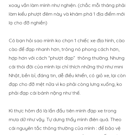
xoay vần làm mình như nghiện. (chắc mỗi tháng phải
làm kiểu phượt đêm này và khám phá 1 địa điểm mới
lạ cho đỡ nghiền)
Có bạn hỏi sao mình ko chọn 1 chiếc xe địa hình, cào
cào để đạp nhanh hơn, trông nó phong cách hơn,
hợp hơn với cách “phượt đạp” thông thường. Nhưng
cái thói đời của mình lại chỉ thích những thứ như mini
Nhật, bền bỉ, đáng tin, dễ điều khiển, có giỏ xe, lại còn
đạp cho đỡ mệt nữa vì ko phải còng lưng xuống, ko
phải đạp cái bánh nặng như thế.
Kì thực hôm đó là lần đầu tiên mình đạp xe trong
mưa dữ như vậy. Tự dưng thấy mình điên quá. Theo
cái nguyên tắc thông thường của mình : để bảo vệ