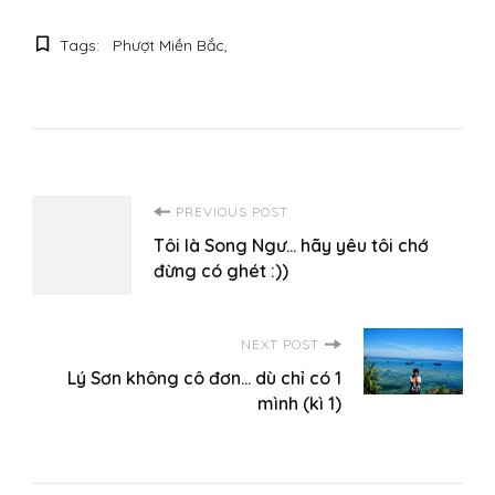
Tags:
Phượt Miền Bắc
Post
PREVIOUS POST
Tôi là Song Ngư… hãy yêu tôi chớ
Navigation
đừng có ghét :))
NEXT POST
Lý Sơn không cô đơn… dù chỉ có 1
mình (kì 1)