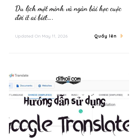
Du lịch một mình và ngàn bài học cuộc
đời ít ai biết….
Updated On
May 11, 2026
Quẩy lên