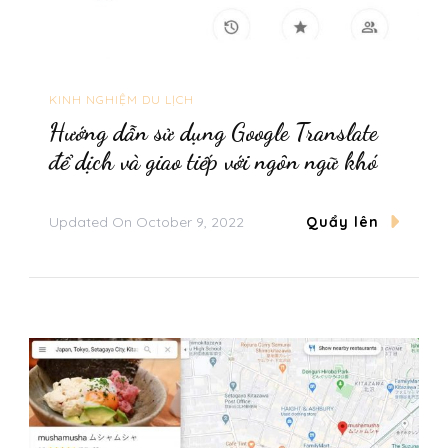
KINH NGHIỆM DU LỊCH
Hướng dẫn sử dụng Google Translate
để dịch và giao tiếp với ngôn ngữ khó
Updated On
October 9, 2022
Quẩy lên