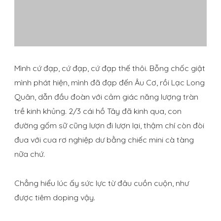
Mình cứ đạp, cứ đạp, cứ đạp thế thôi. Bỗng chốc giật
mình phát hiện, mình đã đạp đến Âu Cơ, rồi Lạc Long
Quân, dẫn đầu đoàn với cảm giác năng lượng tràn
trề kinh khủng. 2/3 cái hồ Tây đã kinh qua, con
đường gốm sữ cũng lượn đi lượn lại, thậm chí còn đòi
đua với cua rơ nghiệp dư bằng chiếc mini cà tàng
nữa chứ.
Chẳng hiểu lúc ấy sức lực từ đâu cuồn cuộn, như
được tiêm doping vậy.