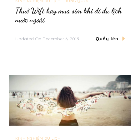
KINH NGHIỆM DU LỊCH TRUNG QUỐC
Thuê Wifi hay mua sim khi đi du lịch
nước ngoài
Updated On
December 6, 2019
Quẩy lên
KINH NGHIỆM DU LỊCH