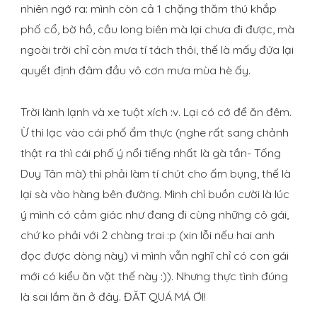
nhiên ngớ ra: mình còn cả 1 chặng thăm thú khắp
phố cổ, bờ hồ, cầu long biên mà lại chưa đi được, mà
ngoài trời chỉ còn mưa tí tách thôi, thế là mấy đứa lại
quyết định đâm đầu vô cơn mưa mùa hè ấy.
Trời lành lạnh và xe tuột xích :v. Lại có cớ để ăn đêm.
Ừ thì lạc vào cái phố ẩm thực (nghe rất sang chảnh
thật ra thì cái phố ý nổi tiếng nhất là gà tần- Tống
Duy Tân mà) thì phải làm tí chút cho ấm bụng, thế là
lại sà vào hàng bên đường. Mình chỉ buồn cười là lúc
ý mình có cảm giác như đang đi cùng những cô gái,
chứ ko phải với 2 chàng trai :p (xin lỗi nếu hai anh
đọc được dòng này) vì mình vẫn nghĩ chỉ có con gái
mới có kiểu ăn vặt thế này :)). Nhưng thực tình đúng
là sai lầm ăn ở đây. ĐĂT QUÁ MÁ ƠI!