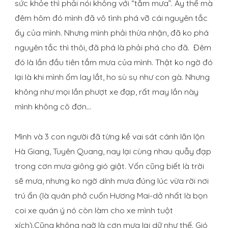
sức khỏe thì phải nói không với “tắm mưa”. Ấy thế mà
đêm hôm đó mình đã vô tình phá vỡ cái nguyên tắc
ấy của mình. Nhưng mình phải thừa nhận, đã ko phá
nguyên tắc thì thôi, đã phá là phải phá cho đã. Đêm
đó là lần đầu tiên tắm mưa của mình. Thật ko ngờ đó
lại là khi mình ốm lay lắt, ho sù sụ như con gà. Nhưng
không như mọi lần phượt xe đạp, rất may lần này
mình không cô đơn…
Mình và 3 con người đã từng kề vai sát cánh lăn lộn
Hà Giang, Tuyên Quang, nay lại cùng nhau quẫy đạp
trong cơn mưa giông gió giật. Vốn cũng biết là trời
sẽ mưa, nhưng ko ngờ dính mưa đúng lúc vừa rời nơi
trú ẩn (là quán phở cuốn Hương Mai-dở nhất là bọn
coi xe quán ý nó còn làm cho xe mình tuột
xích).Cũng không ngờ là cơn mưa lại dữ như thế. Gió