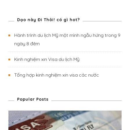
Ngắm
Biển
Phan
Dạo này Đi Thôi! có gì hot?
Rang
Hành trình du lịch Mỹ một mình ngẫu hứng trong 9
Và
ngày 8 đêm
Ăn
Hải
Kinh nghiệm xin Visa du lịch Mỹ
Sản
Nha
Tổng hợp kinh nghiệm xin visa các nước
Trang
Popular Posts