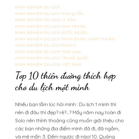
KINH NGHIỆM DU LỊCH
KINH NGHIỆM DU LỊCH HÀN QUỐC
KINH NGHIỆM DU LỊCH LÝ SƠN
KINH NGHIỆM DU LỊCH NHA TRANG
KINH NGHIỆM DU LỊCH NƯỚC NGOÀI
KINH NGHIỆM DU LỊCH PHAN RANG- NINH THUẬN
KINH NGHIỆM DU LỊCH PLEIKU
KINH NGHIỆM DU LỊCH THÁI LAN
KINH NGHIỆM DU LỊCH TRUNG QUỐC
KINH NGHIỆM DU LỊCH VIỆT NAM
Top 10 thiên đường thích hợp
cho du lịch một mình
Nhiều bạn lắm lúc hỏi mình : Du lịch 1 mình thì
nên đi đâu thì đẹp? rẻ?…? Mấy năm nay toàn đi
Solo nên thỉnh thoảng cũng muốn giới thiệu cho
các bạn những địa điểm mình đã đi, đã ngắm,
và mê mẩn :3. Đếm ngược đi nào! 10. Quảng