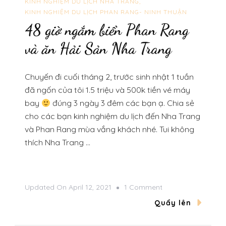
KINH NGHIỆM DU LỊCH NHA TRANG
KINH NGHIỆM DU LỊCH PHAN RANG- NINH THUẬN
48 giờ ngắm biển Phan Rang
và ăn Hải Sản Nha Trang
Chuyến đi cuối tháng 2, trước sinh nhật 1 tuần
đã ngốn của tôi 1.5 triệu và 500k tiền vé máy
bay
đúng 3 ngày 3 đêm các bạn ạ. Chia sẻ
cho các bạn kinh nghiệm du lịch đến Nha Trang
và Phan Rang mùa vắng khách nhé. Tui không
thích Nha Trang …
On
Updated On
April 12, 2021
1 Comment
48
Quẩy lên
Giờ