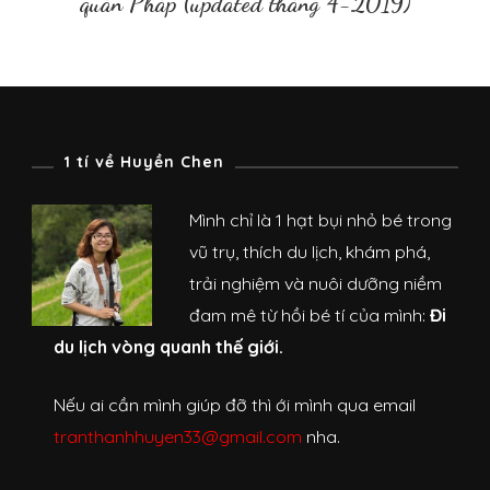
quán Pháp (updated tháng 4-2019)
1 tí về Huyền Chen
Mình chỉ là 1 hạt bụi nhỏ bé trong
vũ trụ, thích du lịch, khám phá,
trải nghiệm và nuôi dưỡng niềm
đam mê từ hồi bé tí của mình:
Đi
du lịch vòng quanh thế giới.
Nếu ai cần mình giúp đỡ thì ới mình qua email
tranthanhhuyen33@gmail.com
nha.