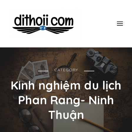
ĐI THÔII!
Du lịch một mình có gì thú vị? làm thế nào để đi một mình mà
vẫn an toàn, giá rẻ vui vẻ? Tham khảo những kinh nghiệm 10
năm đi du lịch một mình của mình nhé.
CATEGORY
Kinh nghiệm du lịch
Phan Rang- Ninh
Thuận