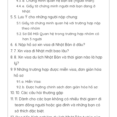
d. Chứng minh quan hệ bạn bè (người thân):
e. Giấy tờ chứng minh người mời bạn đang ở
Nhật:
5. Lưu Ý cho những người nộp chung:
Giấy tờ chứng minh quan hệ với trường hợp nộp
theo nhóm
Sơ Đồ Mối Quan hệ trong trường hợp nhóm có
hơn 3 người
6. Nộp hồ sơ xin visa đi Nhật Bản ở đâu?
7. Xin visa đi Nhật mất bao lâu?
8. Xin visa du lịch Nhật Bản và thời gian nào là hợp
lý?
9 Những trường hợp được miễn visa, đơn giản hóa
hồ sơ
a. Miễn Visa:
b. Được hưởng chính sách đơn giản hóa hồ sơ:
10. Các câu hỏi thường gặp
11. Dành cho các bạn không có nhiều thời gian+ đi
team đông người hoặc gia đình và những bạn có
sở thích đặc biệt.