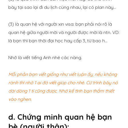
bày tại sao lại đi du lịch cùng nhau, lại có plan này…
(3) là quan hệ với người xin visa: bạn phải nói rõ là
quan hệ giữa người mời và người được mời là ntn. VD:
là bạn thì bạn thời đại học hay cấp 3, từ bao h…
Nhớ là viết tiếng Anh nhé các nàng.
Mỗi phần bạn viết giống như viết luận ấy, nếu không
rành thì nhờ 1 ai đó viết giúp cho nhé. Cứ trình bày nó
dài dòng 1 tí cũng được. Nhớ kể tình bạn thắm thiết
vào nghen.
d. Chứng minh quan hệ bạn
bè (người thân):