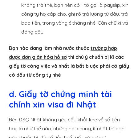
không trả thẻ, bạn nên có 1 tờ gọi là payslip, xin
công ty họ cấp cho, ghi rõ trả lương từ đâu, trả
bao tiền, trong vòng 6 tháng nhé. Cần chữ kí và
đóng dấu.
Bạn nào đang làm nhà nước thuộc
trường hợp
được đơn giản hóa hồ sơ
thì chú ý chuẩn bị kĩ các
giấy tờ công việc và nhất là bắt b uộc phải có giấy
có dấu từ công ty nhé
d. Giấy tờ chứng minh tài
chính xin visa đi Nhật
Bên ĐSQ Nhật không yêu cầu khắt khe về số tiền
hay là như thế nào, nhưng nói chung, ít nhất thì bạn
nên chuẩn bị đủ số tiền thiết yếu và dư ra 1