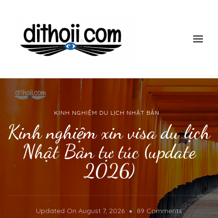
ĐI THÔII!
Du lịch một mình có gì thú vị? làm thế nào để đi một mình mà
vẫn an toàn, giá rẻ vui vẻ? Tham khảo những kinh nghiệm 10
năm đi du lịch một mình của mình nhé.
KINH NGHIỆM DU LỊCH NHẬT BẢN
Kinh nghiệm xin visa du lịch
Nhật Bản tự túc (update
2026)
On
Updated On
August 7, 2026
89 Comments