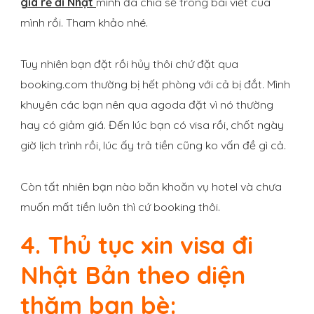
giá rẻ đi Nhật
mình đã chia sẻ trong bài viết của
mình rồi. Tham khảo nhé.
Tuy nhiên bạn đặt rồi hủy thôi chứ đặt qua
booking.com thường bị hết phòng với cả bị đắt. Mình
khuyên các bạn nên qua agoda đặt vì nó thường
hay có giảm giá. Đến lúc bạn có visa rồi, chốt ngày
giờ lịch trình rồi, lúc ấy trả tiền cũng ko vấn đề gì cả.
Còn tất nhiên bạn nào băn khoăn vụ hotel và chưa
muốn mất tiền luôn thì cứ booking thôi.
4. Thủ tục xin visa đi
Nhật Bản theo diện
thăm bạn bè: