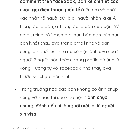
comment trên facebook, Bản kê chi tiết các
cuộc gọi điện thoại quốc tế
(nếu có) và phải
xác nhận rõ người gửi là ai, người nhận là ai. Ai
trong đó là bạn, ai trong đó là bạn của bạn. Với
email, mình có 1 mẹo ntn, bạn bảo bạn của bạn
bên Nhật thay ava trong email nhé và bạn
cũng làm thế, lúc in ra nó sẽ hiện ảnh ava của 2
người. 2 người nộp thêm trang profile có ảnh là
xong. Tương tự với facebook, nhớ thay ava
trước khi chụp màn hình
Trong trường hợp các bạn không có ảnh chụp
riêng với nhau thì sao?=> chọn
1 ảnh chụp
chung, đánh dấu ai là người mời, ai là người
xin visa.