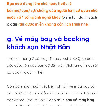
Bạn nào đang làm nhà nước hoặc là
bố/mẹ/con/vợ/chồng của người làm cơ quan nhà
nước và 1 số ngành nghề khác (
xem full danh sách
ở đây
) thì được miễn không cần lịch trình nhé.
g. Vé máy bay và booking
khách sạn Nhật Bản
Thật ra mang 2 cái này đi cho .., vui :). ĐSQ ko quá
yêu cầu, nên các bạn cứ đặt trên Vietnamairlines rồi
cả booking.com nhé.
Còn bạn nào muốn tiết kiệm chi phí vé máy bay tối
đa và tự tin với việc đỗ visa của mình thì các bạn nên
đặt vé máy bay trước. Cách thức
săn vé máy bay