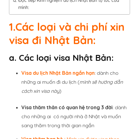
Đọc tiếp Kinh nghiệm du lịch Nhật Bản tự túc của
mình:
1.Các loại và chi phí xin
visa đi Nhật Bản:
a. Các loại visa Nhật Bản:
Visa du lịch Nhật Bản ngắn hạn
: dành cho
những ai muốn đi du lịch (
mình sẽ hướng dẫn
cách xin visa này
)
Visa thăm thân có quan hệ trong 3 đời
: dành
cho những ai có người nhà ở Nhật và muốn
sang thăm trong thời gian ngắn
Visa thăm bạn bè :
Mình xin được visa theo