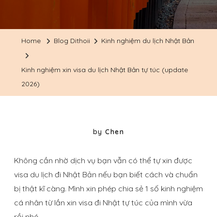
Kinh
Nghiệm
Xin
Home
Blog Dithoii
Kinh nghiệm du lịch Nhật Bản
Visa
Du
Kinh nghiệm xin visa du lịch Nhật Bản tự túc (update
Lịch
2026)
Nhật
Bản
Tự
by
Chen
Túc
(update
Không cần nhờ dịch vụ bạn vẫn có thể tự xin được
2026)
visa du lịch đi Nhật Bản nếu bạn biết cách và chuẩn
bị thật kĩ càng. Mình xin phép chia sẻ 1 số kinh nghiệm
cá nhân từ lần xin visa đi Nhật tự túc của mình vừa
rồi nhé.