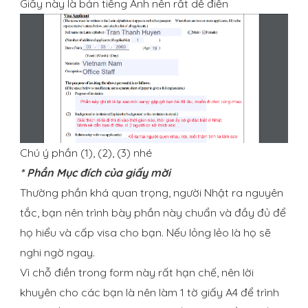
Giấy này là bản tiếng Anh nên rất dễ điền
Chú ý phần (1), (2), (3) nhé
* Phần Mục đích của giấy mời
Thường phần khá quan trọng, người Nhật ra nguyên
tắc, bạn nên trình bày phần này chuẩn và đầy đủ để
họ hiểu và cấp visa cho bạn. Nếu lỏng lẻo là họ sẽ
nghi ngờ ngay.
Vì chỗ điền trong form này rất hạn chế, nên lời
khuyên cho các bạn là nên làm 1 tờ giấy A4 để trình