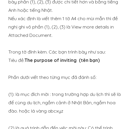
bày phần (1), (2), (3) được chi tiết hơn và bằng tiếng
Anh hoặc tiếng Nhật.
Nếu xác định là viết thêm 1 tờ A4 cho mùi mẫn thì đề
nghị ghi vô phần (1), (2), (3) là View more details in
Attached Document.
Trong tờ đính kèm. Các bạn trình bày như sau:
Tiêu đề:
The purpose of inviting (tên bạn)
Phần dưới viết theo từng mục đã đánh số:
(1): là mục đích mời : trong trường hợp du lịch thì sẽ là
để cùng du lịch, ngắm cảnh ở Nhật Bản, ngắm hoa
đào. hoặc lá vàng abcxyz
(2) là quá trình dẫn đến việc mời này: Có thể trình