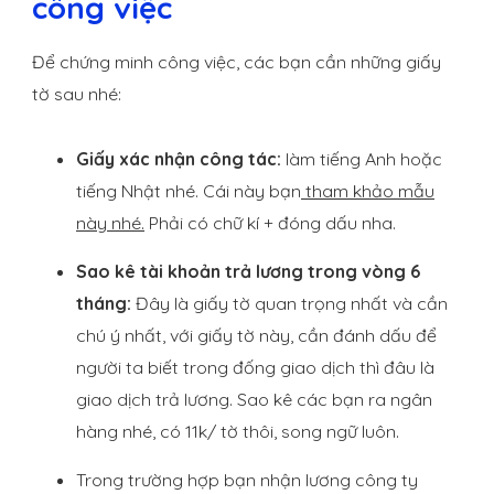
công việc
Để chứng minh công việc, các bạn cần những giấy
tờ sau nhé:
Giấy xác nhận công tác:
làm tiếng Anh hoặc
tiếng Nhật nhé. Cái này bạn
tham khảo mẫu
này nhé.
Phải có chữ kí + đóng dấu nha.
Sao kê tài khoản trả lương trong vòng 6
tháng:
Đây là giấy tờ quan trọng nhất và cần
chú ý nhất, với giấy tờ này, cần đánh dấu để
người ta biết trong đống giao dịch thì đâu là
giao dịch trả lương. Sao kê các bạn ra ngân
hàng nhé, có 11k/ tờ thôi, song ngữ luôn.
Trong trường hợp bạn nhận lương công ty