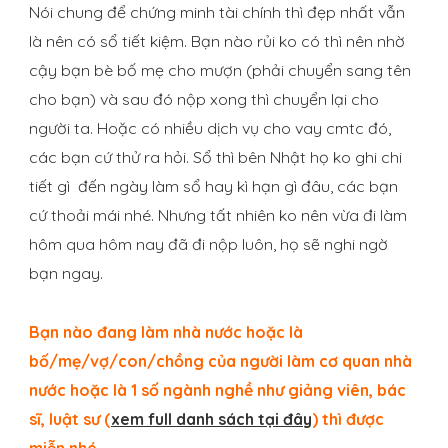
Nói chung để chứng minh tài chính thì đẹp nhất vẫn
là nên có sổ tiết kiệm. Bạn nào rủi ko có thì nên nhờ
cậy bạn bè bố mẹ cho mượn (phải chuyển sang tên
cho bạn) và sau đó nộp xong thì chuyển lại cho
người ta. Hoặc có nhiều dịch vụ cho vay cmtc đó,
các bạn cứ thử ra hỏi. Sổ thì bên Nhật họ ko ghi chi
tiết gì đến ngày làm sổ hay kì hạn gì đâu, các bạn
cứ thoải mái nhé. Nhưng tất nhiên ko nên vừa đi làm
hôm qua hôm nay đã đi nộp luôn, họ sẽ nghi ngờ
bạn ngay.
Bạn nào đang làm nhà nước hoặc là
bố/mẹ/vợ/con/chồng của người làm cơ quan nhà
nước hoặc là 1 số ngành nghề như giảng viên, bác
sĩ, luật sư (
xem full danh sách tại đây
) thì được
miễn nhé.