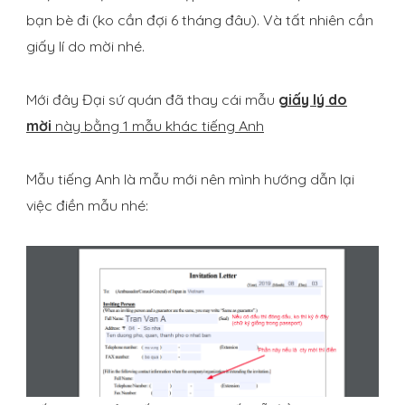
bạn bè đi (ko cần đợi 6 tháng đâu). Và tất nhiên cần
giấy lí do mời nhé.
Mới đây Đại sứ quán đã thay cái mẫu
giấy lý do
mời
này bằng 1 mẫu khác tiếng Anh
Mẫu tiếng Anh là mẫu mới nên mình hướng dẫn lại
việc điền mẫu nhé: