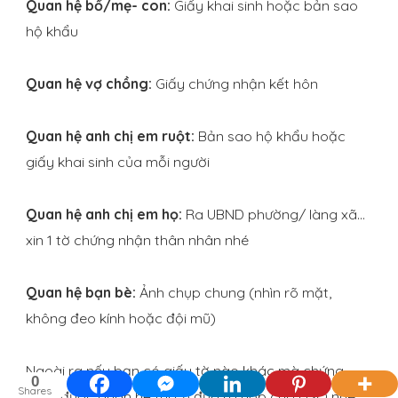
Quan hệ bố/mẹ- con:
Giấy khai sinh hoặc bản sao
hộ khẩu
Quan hệ vợ chồng:
Giấy chứng nhận kết hôn
Quan hệ anh chị em ruột:
Bản sao hộ khẩu hoặc
giấy khai sinh của mỗi người
Quan hệ anh chị em họ:
Ra UBND phường/ làng xã…
xin 1 tờ chứng nhận thân nhân nhé
Quan hệ bạn bè:
Ảnh chụp chung (nhìn rõ mặt,
không đeo kính hoặc đội mũ)
Ngoài ra nếu bạn có giấy tờ nào khác mà chứng
0
Shares
minh được quan hệ thì cứ đưa ra nộp cho DSQ nhé