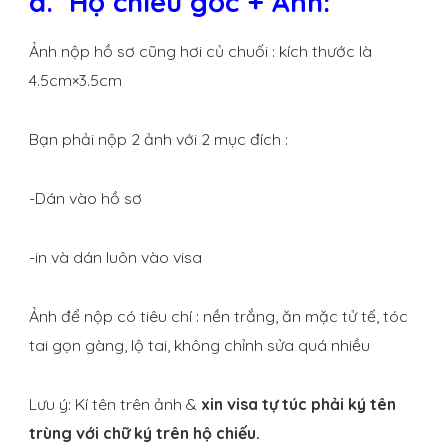
a. Hộ chiếu gốc + Ảnh:
Ảnh nộp hồ sơ cũng hơi củ chuối : kích thước là
4.5cm×3.5cm
Bạn phải nộp 2 ảnh với 2 mục đích :
-Dán vào hồ sơ
-in và dán luôn vào visa
Ảnh để nộp có tiêu chí : nền trắng, ăn mặc tử tế, tóc
tai gọn gàng, lộ tai, không chỉnh sửa quá nhiều
Lưu ý: Kí tên trên ảnh &
xin visa tự túc phải ký tên
trùng với chữ ký trên hộ chiếu.