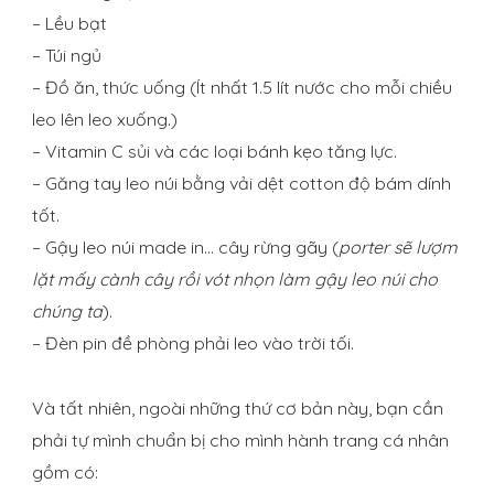
– Lều bạt
– Túi ngủ
– Đồ ăn, thức uống (Ít nhất 1.5 lít nước cho mỗi chiều
leo lên leo xuống.)
– Vitamin C sủi và các loại bánh kẹo tăng lực.
– Găng tay leo núi bằng vải dệt cotton độ bám dính
tốt.
– Gậy leo núi made in… cây rừng gãy (
porter sẽ lượm
lặt mấy cành cây rồi vót nhọn làm gậy leo núi cho
chúng ta
).
– Đèn pin đề phòng phải leo vào trời tối.
Và tất nhiên, ngoài những thứ cơ bản này, bạn cần
phải tự mình chuẩn bị cho mình hành trang cá nhân
gồm có: