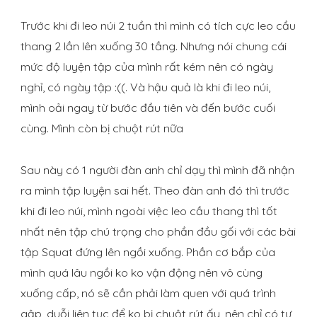
Trước khi đi leo núi 2 tuần thì mình có tích cực leo cầu
thang 2 lần lên xuống 30 tầng. Nhưng nói chung cái
mức độ luyện tập của mình rất kém nên có ngày
nghỉ, có ngày tập :((. Và hậu quả là khi đi leo núi,
mình oải ngay từ bước đầu tiên và đến bước cuối
cùng. Mình còn bị chuột rút nữa
Sau này có 1 người đàn anh chỉ dạy thì mình đã nhận
ra mình tập luyện sai hết. Theo đàn anh đó thì trước
khi đi leo núi, mình ngoài việc leo cầu thang thì tốt
nhất nên tập chú trọng cho phần đầu gối với các bài
tập Squat đứng lên ngồi xuống. Phần cơ bắp của
mình quá lâu ngồi ko ko vận động nên vô cùng
xuống cấp, nó sẽ cần phải làm quen với quá trình
gập, duỗi liên tục để ko bị chuột rút ấy, nên chỉ có tư