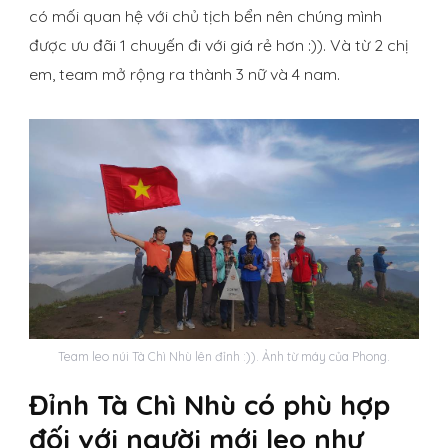
có mối quan hệ với chủ tịch bển nên chúng mình
được ưu đãi 1 chuyến đi với giá rẻ hơn :)). Và từ 2 chị
em, team mở rộng ra thành 3 nữ và 4 nam.
Team leo núi Tà Chì Nhù lên đỉnh :)). Ảnh từ máy của Phong.
Đỉnh Tà Chì Nhù có phù hợp
đối với người mới leo như