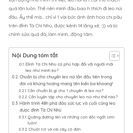
quá lớn luôn. Thế nên mình đâu bao h thích đi leo núi
đâu. Ấy thế mà… chỉ vì 1 vài bức ảnh ảnh hoa chi pâu
trên đỉnh Tà Chì Nhù, được kênh 14 lăng xê, :)) và bị
chỉnh sửa quá đà, làm mình…động tâm.
Nội Dung tóm tắt
Đỉnh Tà Chì Nhù có phù hợp đối với người mới
leo như mình ko?
Chuẩn bị cho chuyến leo núi lần đầu tiên trong
đời và khủng hoảng mang tên kiến ba khoang!
Cần chuẩn bị gì cho 1 chuyến đi leo núi?
Cần luyện tập cho chuyến leo núi như thế nào?
Hành trình 48h phá đảo sức lực và cuối cũng leo
được đỉnh Tà Chì Nhù
Quãng đường lên và những con dốc ngất cmn
luôn!
Chuột rút và cái cây cô đơn