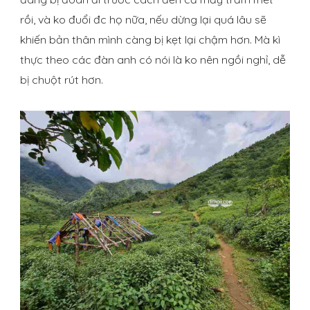
rồi, và ko đuổi đc họ nữa, nếu dừng lại quá lâu sẽ
khiến bản thân mình càng bị kẹt lại chậm hơn. Mà kì
thực theo các đàn anh có nói là ko nên ngồi nghỉ, dễ
bị chuột rút hơn.