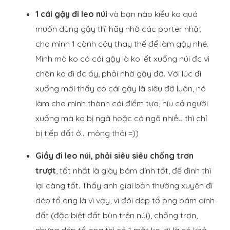
1 cái gậy đi leo núi
và bạn nào kiểu ko quá
muốn dùng gậy thì hãy nhờ các porter nhặt
cho mình 1 cành cây thay thế để làm gậy nhé.
Mình mà ko có cái gậy là ko lết xuống núi đc vì
chân ko đi đc ấy, phải nhờ gậy đỡ. Với lúc đi
xuống mới thấy có cái gậy là siêu đỡ luôn, nó
làm cho mình thành cái điểm tựa, níu cả người
xuống mà ko bị ngã hoặc có ngã nhiều thì chỉ
bị tiếp đất ở… mông thôi =))
Giầy đi leo núi, phải siêu siêu chống trơn
trượt
, tốt nhất là giày bám dính tốt, đế đinh thì
lại càng tốt. Thấy anh giai bản thường xuyên đi
dép tổ ong là vì vậy, vì đôi dép tổ ong bám dính
đất (đặc biệt đất bùn trên núi), chống trơn,
nhưng dép tổ ong thì có 1 mặt ko lợi là có khả