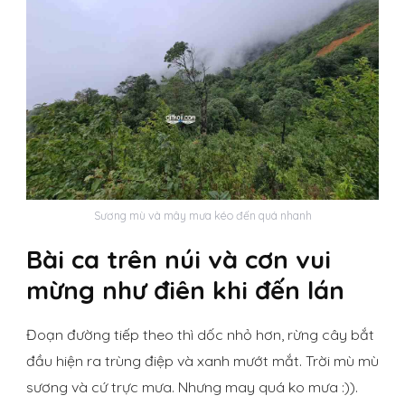
Sương mù và mây mưa kéo đến quá nhanh
Bài ca trên núi và cơn vui
mừng như điên khi đến lán
Đoạn đường tiếp theo thì dốc nhỏ hơn, rừng cây bắt
đầu hiện ra trùng điệp và xanh mướt mắt. Trời mù mù
sương và cứ trực mưa. Nhưng may quá ko mưa :)).