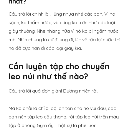
nhất?
Câu trả lời chính là … ủng nhựa nhé các bạn. Vì nó
sạch, ko thấm nước, và cũng ko trơn như các loại
giày thường. Nhẹ nhàng nữa vì nó ko bị ngấm nước
mà. Nhìn chung là cứ đi ủng đi, lúc về rửa lại nước thì
nó đỡ cực hơn đi các loại giày kia.
Cần luyện tập cho chuyến
leo núi như thế nào?
Câu trả lời quá đơn giản! Đương nhiên rồi.
Mà ko phải là chỉ đi bộ lon ton cho nó vui đâu, các
bạn nên tập leo cầu thang, rồi tập leo núi trên máy
tập ở phòng Gym ấy. Thật sự là phê luôn!