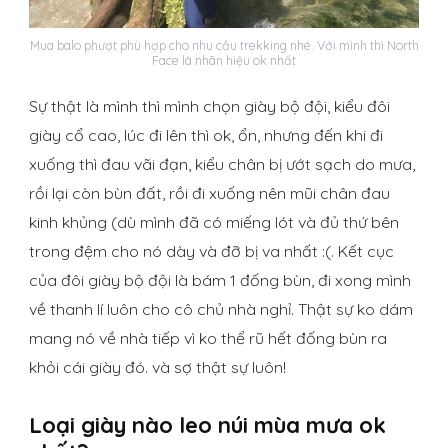
Mua balo phượt phù hợp cho nhu cầu trekking nhé. Với mình thì North
Face là nhãn hiệu ok nhất
Sự thật là mình thì mình chọn giày bộ đội, kiểu đôi
giày cổ cao, lúc đi lên thì ok, ổn, nhưng đến khi đi
xuống thì đau vãi đạn, kiểu chân bị ướt sạch do mưa,
rồi lại còn bùn đất, rồi đi xuống nên mũi chân đau
kinh khủng (dù mình đã có miếng lót và đủ thứ bên
trong đệm cho nó dày và đỡ bị va nhất :(. Kết cục
của đôi giày bộ đội là bám 1 đống bùn, đi xong mình
về thanh lí luôn cho cô chủ nhà nghỉ. Thật sự ko dám
mang nó về nhà tiếp vì ko thể rũ hết đống bùn ra
khỏi cái giày đó. và sợ thật sự luôn!
Loại giày nào leo núi mùa mưa ok