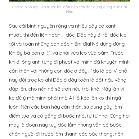
Chặng bình nguyên trước khi dẫn đến con dốc dựng đứng ở Tà Chì
Nhù
Sau cái bình nguyên rộng và nhiều cây cỏ xanh
mướt, thì đến liên hoàn … dốc. Dốc này đi rồi dốc kia
tới và toàn những con dốc hiểm địa! Nó dựng đứng
lên ấy bà con ạ :((, và phải vừa leo vừa bám. Trước
khi đi ông anh từng đi phượt với mình đã khuyên mình
cẩn thận với những con dốc ở đây, lí do là bởi vì chỗ
này đồi trọc ko ah! Dốc ở đây toàn là đất nâu vàng
đắp lên, cho nên nó sẽ trơn nếu trời khô. Mấy lần vì
ko để ý mà mình phải nhờ A Hồ kéo lên ko thì ngã
luôn. Nên các bạn hãy cẩn thận, sử dụng gậy làm
điểm tựa và cố gắng đi bước nhỏ, từ từ nha. Cũng hơi
may là đoạn này tuy dốc lắm nhưng vẫn có bước
chân người đi trước làm thành các bậc thang, nên