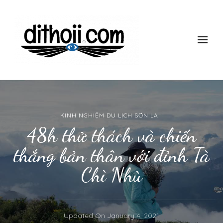
ĐI THÔII!
Du lịch một mình có gì thú vị? làm thế nào để đi một mình mà
vẫn an toàn, giá rẻ vui vẻ? Tham khảo những kinh nghiệm 10
năm đi du lịch một mình của mình nhé.
KINH NGHIỆM DU LỊCH SƠN LA
48h thử thách và chiến
thắng bản thân với đỉnh Tà
Chì Nhù
Updated On
January 4, 2021