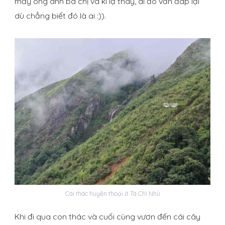
mấy ông anh bà chị và kì lạ thay, ai đó vẫn đáp lại
dù chẳng biết đó là ai :)).
Cái thác huyền thoại ở Tà Chì Nhù
Khi đi qua con thác và cuối cùng vươn đến cái cây