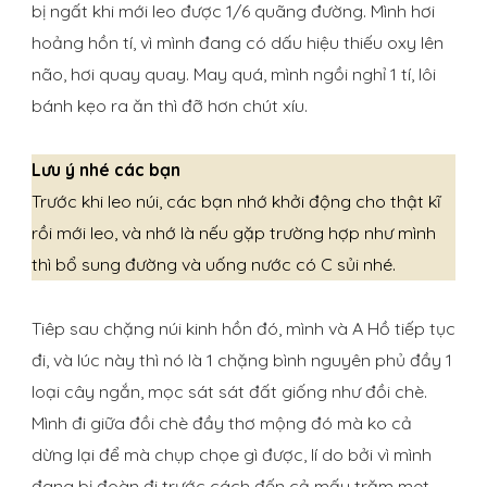
bị ngất khi mới leo được 1/6 quãng đường. Mình hơi
hoảng hồn tí, vì mình đang có dấu hiệu thiếu oxy lên
não, hơi quay quay. May quá, mình ngồi nghỉ 1 tí, lôi
bánh kẹo ra ăn thì đỡ hơn chút xíu.
Lưu ý nhé các bạn
Trước khi leo núi, các bạn nhớ khởi động cho thật kĩ
rồi mới leo, và nhớ là nếu gặp trường hợp như mình
thì bổ sung đường và uống nước có C sủi nhé.
Tiêp sau chặng núi kinh hồn đó, mình và A Hồ tiếp tục
đi, và lúc này thì nó là 1 chặng bình nguyên phủ đầy 1
loại cây ngắn, mọc sát sát đất giống như đồi chè.
Mình đi giữa đồi chè đầy thơ mộng đó mà ko cả
dừng lại để mà chụp chọe gì được, lí do bởi vì mình
đang bị đoàn đi trước cách đến cả mấy trăm met