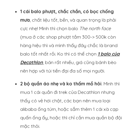
1 cái balo phượt, chắc chắn, có bọc chống
mưa
, chất liệu tốt, bền, và quan trọng là phải
cực nhẹ! Mình thì chọn balo
The north face
(mua ở các shop phượt tầm 300-> 500k còn
hàng hiệu thì và mình thấy đây chắc là brand
balo tốt nhất rồi. Ko thì có thể chọn
1 balo của
Decathlon
, bán rất nhiều, giá cũng bánh bèo
nên hợp với túi tiền đại đa số mọi người.
2 bộ quần áo nhẹ và ko thấm mồ hôi
. Mình thì
mua 1 cái quần đi trek của Decathlon nhưng
thấy có vẻ hơi chật, các bạn nên mua loại
alibaba ống túm, hoặc sắm thêm 1 cái xà cạp
quấn ống ấy, hoặc thì chỉ cần mua quần bộ đội
mặc thôi.