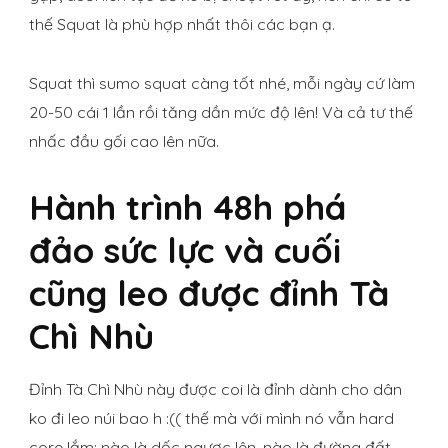
thế Squat là phù hợp nhất thôi các bạn ạ.
Squat thì sumo squat càng tốt nhé, mỗi ngày cứ làm
20-50 cái 1 lần rồi tăng dần mức độ lên! Và cả tư thế
nhấc đầu gối cao lên nữa.
Hành trình 48h phá
đảo sức lực và cuối
cũng leo được đỉnh Tà
Chì Nhù
Đỉnh Tà Chì Nhù này được coi là đỉnh dành cho dân
ko đi leo núi bao h :(( thế mà với mình nó vẫn hard
core lắm: nào là dốc ngược lên, nào là đường đất