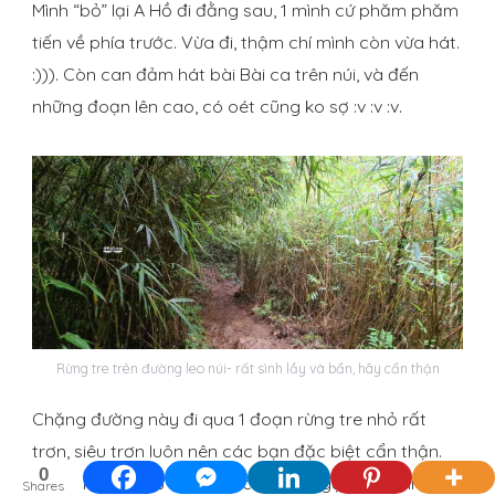
Mình “bỏ” lại A Hồ đi đằng sau, 1 mình cứ phăm phăm
tiến về phía trước. Vừa đi, thậm chí mình còn vừa hát.
:))). Còn can đảm hát bài Bài ca trên núi, và đến
những đoạn lên cao, có oét cũng ko sợ :v :v :v.
Rừng tre trên đường leo núi- rất sình lầy và bẩn, hãy cẩn thận
Chặng đường này đi qua 1 đoạn rừng tre nhỏ rất
trơn, siêu trơn luôn nên các bạn đặc biệt cẩn thận.
0
Theo mình thì cứ bám chắc vào cái gậy của mình
Shares