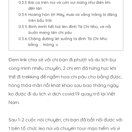
Bài ca trên núi và cơn vui mừng như điên khi
đến lán
Hoàng hôn tịt! Mây, mưa và vầng trăng lơ đãng
trên bầu trời.
Bình minh hết hơi lên đỉnh Tà Chì Nhù, và nỗi
buồn mang tên chi pâu
Chặng đường lêt xuống từ đỉnh Tà Chì Nhù
bằng … mông :v
Đem link chia sẻ với chị bạn đi phượt và du lịch bụi
cùng mình nhiều chuyến, 2 chị em đã hừng hực khí
thế đi trekking để ngắm hoa chi pâu cho bằng được,
hòng thỏa mãn nỗi khát khao sau bao tháng ngày
ko được đi du lịch vì dịch covid 19 quay trở lại Việt
Nam.
Sau 1-2 cuộc nói chuyện, chị bạn đã bắt nối được với
1 bên tổ chức leo núi và chuyên tour mạo hiểm và vì