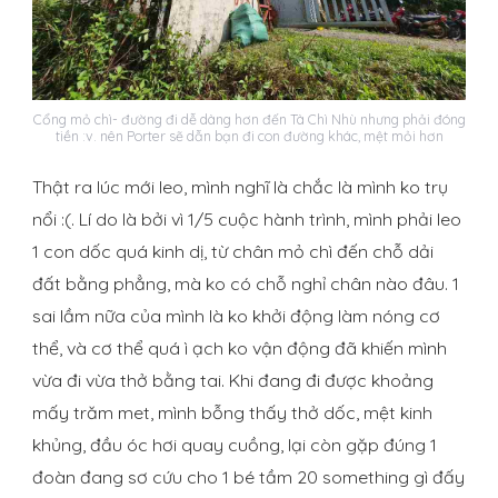
Cổng mỏ chì- đường đi dễ dàng hơn đến Tà Chì Nhù nhưng phải đóng
tiền :v. nên Porter sẽ dẫn bạn đi con đường khác, mệt mỏi hơn
Thật ra lúc mới leo, mình nghĩ là chắc là mình ko trụ
nổi :(. Lí do là bởi vì 1/5 cuộc hành trình, mình phải leo
1 con dốc quá kinh dị, từ chân mỏ chì đến chỗ dải
đất bằng phẳng, mà ko có chỗ nghỉ chân nào đâu. 1
sai lầm nữa của mình là ko khởi động làm nóng cơ
thể, và cơ thể quá ì ạch ko vận động đã khiến mình
vừa đi vừa thở bằng tai. Khi đang đi được khoảng
mấy trăm met, mình bỗng thấy thở dốc, mệt kinh
khủng, đầu óc hơi quay cuồng, lại còn gặp đúng 1
đoàn đang sơ cứu cho 1 bé tầm 20 something gì đấy