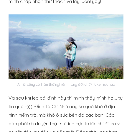
mình chấp nhận thử thách và lầy luôn! yay!
Ai rồi cũng có 1 lần thử nghiệm trong đời chứ? Take risk nào
Và sau khi leo cái đỉnh này thì mình thấy mình hơi… tự
tin quá =))). Đỉnh Tà Chì Nhù này ko quá khó ở địa
hình hiểm trở, mà khó ở sức bền đó các bạn. Các
bạn phải rèn luyện thật sự tích cực trước khi đi leo vì
nó rất dốc, cứ dốc và dốc mãi. Đồng thời, các bạn