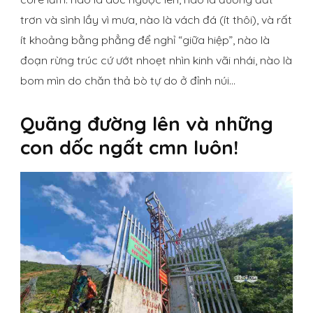
trơn và sình lầy vì mưa, nào là vách đá (ít thôi), và rất
ít khoảng bằng phẳng để nghỉ “giữa hiệp”, nào là
đoạn rừng trúc cứ ướt nhoẹt nhìn kinh vãi nhái, nào là
bom mìn do chăn thả bò tự do ở đỉnh núi…
Quãng đường lên và những
con dốc ngất cmn luôn!