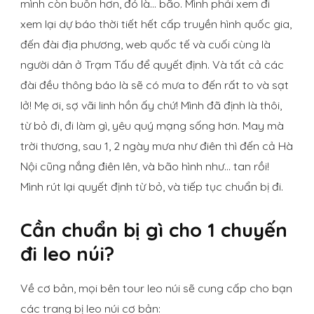
mình còn buồn hơn, đó là… bão. Mình phải xem đi
xem lại dự báo thời tiết hết cấp truyền hình quốc gia,
đến đài địa phương, web quốc tế và cuối cùng là
người dân ở Trạm Tấu để quyết định. Và tất cả các
đài đều thông báo là sẽ có mưa to đến rất to và sạt
lở! Mẹ ơi, sợ vãi linh hồn ấy chứ! Mình đã định là thôi,
từ bỏ đi, đi làm gì, yêu quý mạng sống hơn. May mà
trời thương, sau 1, 2 ngày mưa như điên thì đến cả Hà
Nội cũng nắng điên lên, và bão hình như… tan rồi!
Mình rút lại quyết định từ bỏ, và tiếp tục chuẩn bị đi.
Cần chuẩn bị gì cho 1 chuyến
đi leo núi?
Về cơ bản, mọi bên tour leo núi sẽ cung cấp cho bạn
các trang bị leo núi cơ bản: