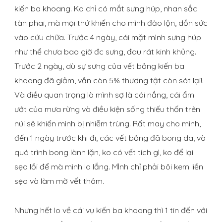
kiến ba khoang. Ko chỉ có mắt sưng húp, nhan sắc
tàn phai, mà mọi thứ khiến cho mình đảo lộn, dồn sức
vào cứu chữa. Trước 4 ngày, cái mặt mình sưng húp
như thể chưa bao giờ đc sưng, đau rát kinh khủng.
Trước 2 ngày, dù sự sưng của vết bỏng kiến ba
khoang đã giảm, vẫn còn 5% thương tật còn sót lại!.
Và điều quan trọng là mình sợ là cái nắng, cái ẩm
ướt của mưa rừng và điều kiện sống thiếu thốn trên
núi sẽ khiến mình bị nhiễm trùng. Rất may cho mình,
đến 1 ngày trước khi đi, các vết bỏng đã bong da, và
quá trình bong lành lặn, ko có vết tích gì, ko để lại
sẹo lồi để mà mình lo lắng. MÌnh chỉ phải bôi kem liền
sẹo và làm mờ vết thâm.
Nhưng hết lo về cái vụ kiến ba khoang thì 1 tin đến với