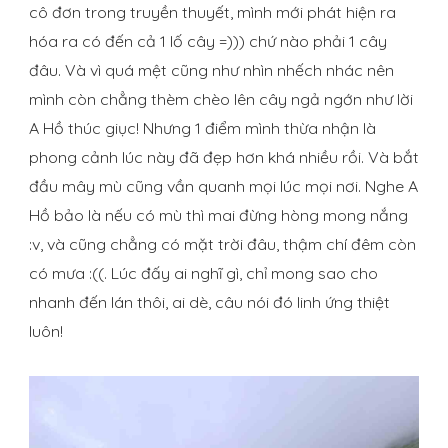
cô đơn trong truyền thuyết, mình mới phát hiện ra
hóa ra có đến cả 1 lố cây =))) chứ nào phải 1 cây
đâu. Và vì quá mệt cũng như nhìn nhếch nhác nên
mình còn chẳng thèm chèo lên cây ngả ngớn như lời
A Hồ thúc giục! Nhưng 1 điểm mình thừa nhận là
phong cảnh lúc này đã đẹp hơn khá nhiều rồi. Và bắt
đầu mây mù cũng vần quanh mọi lúc mọi nơi. Nghe A
Hồ bảo là nếu có mù thì mai đừng hòng mong nắng
:v, và cũng chẳng có mặt trời đâu, thậm chí đêm còn
có mưa :((. Lúc đấy ai nghĩ gì, chỉ mong sao cho
nhanh đến lán thôi, ai dè, câu nói đó linh ứng thiệt
luôn!