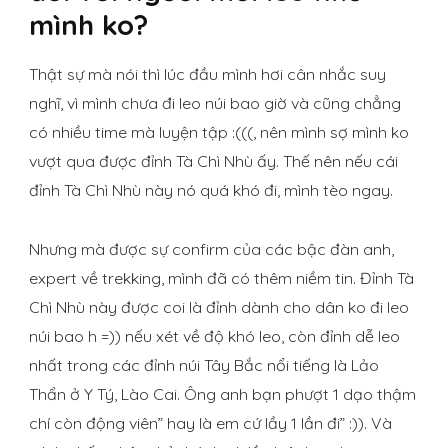
mình ko?
Thật sự mà nói thì lúc đầu mình hơi cân nhắc suy
nghĩ, vì mình chưa đi leo núi bao giờ và cũng chẳng
có nhiều time mà luyện tập :(((, nên mình sợ mình ko
vượt qua được đỉnh Tà Chì Nhù ấy. Thế nên nếu cái
đỉnh Tà Chì Nhù này nó quá khó đi, mình tèo ngay.
Nhưng mà được sự confirm của các bậc đàn anh,
expert về trekking, mình đã có thêm niềm tin. Đỉnh Tà
Chì Nhù này được coi là đỉnh dành cho dân ko đi leo
núi bao h =)) nếu xét về độ khó leo, còn đỉnh dễ leo
nhất trong các đỉnh núi Tây Bắc nổi tiếng là Lảo
Thẩn ở Y Tý, Lào Cai. Ông anh bạn phượt 1 dạo thậm
chí còn động viên” hay là em cứ lầy 1 lần đi” :)). Và