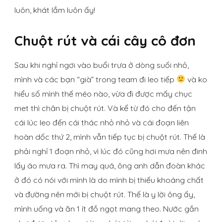
luôn, khát lắm luôn ấy!
Chuột rút và cái cây cô đơn
Sau khi nghỉ ngơi vào buổi trưa ở dòng suối nhỏ,
mình và các bạn “già” trong team đi leo tiếp
và ko
hiểu số mình thế méo nào, vừa đi được mấy chục
met thì chân bị chuột rút. Và kể từ đó cho đến tận
cái lúc leo đến cái thác nhỏ nhỏ và cái đoạn liên
hoàn dốc thứ 2, mình vẫn tiếp tục bị chuột rút. Thế là
phải nghỉ 1 đoạn nhỏ, vì lúc đó cũng hơi mưa nên đinh
lấy áo mưa ra. Thì may quá, ông anh dẫn đoàn khác
ở đó có nói với mình là do mình bị thiếu khoáng chất
và đường nên mới bị chuột rút. Thế là y lời ông ấy,
mình uống và ăn 1 ít đồ ngọt mang theo. Nước gần