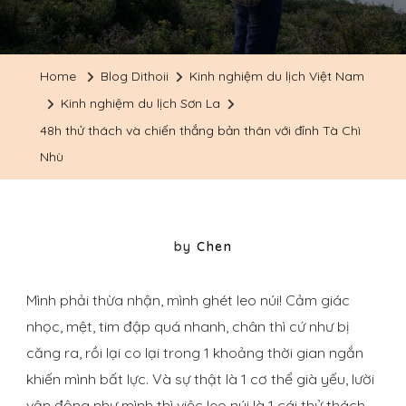
Home
Blog Dithoii
Kinh nghiệm du lịch Việt Nam
Kinh nghiệm du lịch Sơn La
48h thử thách và chiến thắng bản thân với đỉnh Tà Chì
Nhù
by
Chen
Mình phải thừa nhận, mình ghét leo núi! Cảm giác
nhọc, mệt, tim đập quá nhanh, chân thì cứ như bị
căng ra, rồi lại co lại trong 1 khoảng thời gian ngắn
khiến mình bất lực. Và sự thật là 1 cơ thể già yếu, lười
vận động như mình thì việc leo núi là 1 cái thử thách