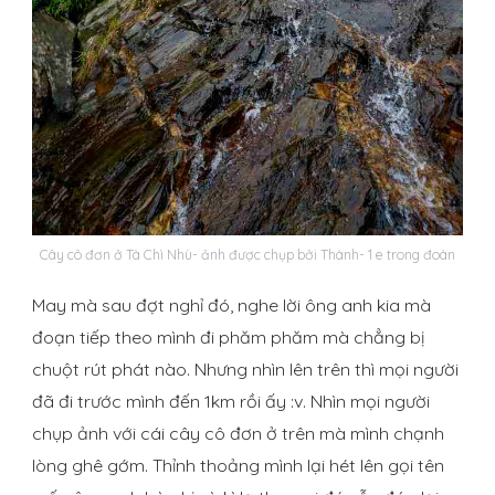
Cây cô đơn ở Tà Chì Nhù- ảnh được chụp bởi Thành- 1 e trong đoàn
May mà sau đợt nghỉ đó, nghe lời ông anh kia mà
đoạn tiếp theo mình đi phăm phăm mà chẳng bị
chuột rút phát nào. Nhưng nhìn lên trên thì mọi người
đã đi trước mình đến 1km rồi ấy :v. Nhìn mọi người
chụp ảnh với cái cây cô đơn ở trên mà mình chạnh
lòng ghê gớm. Thỉnh thoảng mình lại hét lên gọi tên