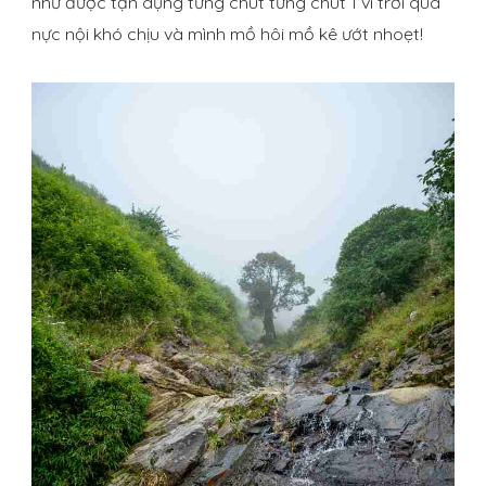
như được tận dụng từng chút từng chút 1 vì trời quá
nực nội khó chịu và mình mồ hôi mồ kê ướt nhoẹt!