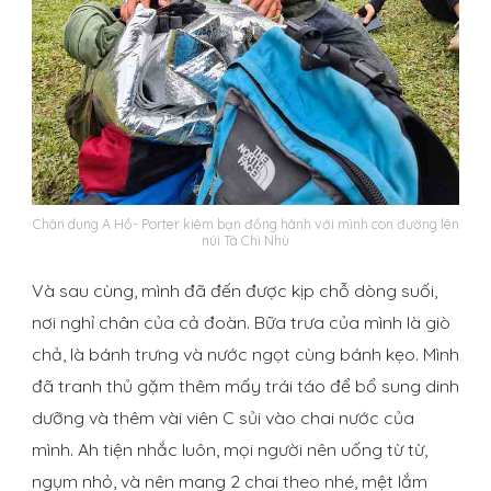
Chân dung A Hồ- Porter kiêm bạn đồng hành với mình con đường lên
núi Tà Chì Nhù
Và sau cùng, mình đã đến được kịp chỗ dòng suối,
nơi nghỉ chân của cả đoàn. Bữa trưa của mình là giò
chả, là bánh trưng và nước ngọt cùng bánh kẹo. Mình
đã tranh thủ gặm thêm mấy trái táo để bổ sung dinh
dưỡng và thêm vài viên C sủi vào chai nước của
mình. Ah tiện nhắc luôn, mọi người nên uống từ từ,
ngụm nhỏ, và nên mang 2 chai theo nhé, mệt lắm