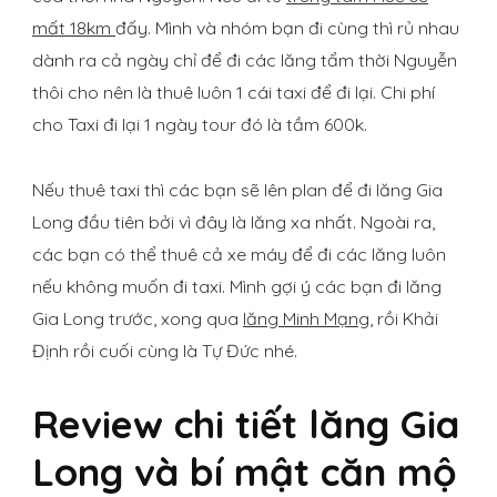
mất 18km
đấy. Mình và nhóm bạn đi cùng thì rủ nhau
dành ra cả ngày chỉ để đi các lăng tẩm thời Nguyễn
thôi cho nên là thuê luôn 1 cái taxi để đi lại. Chi phí
cho Taxi đi lại 1 ngày tour đó là tầm 600k.
Nếu thuê taxi thì các bạn sẽ lên plan để đi lăng Gia
Long đầu tiên bởi vì đây là lăng xa nhất. Ngoài ra,
các bạn có thể thuê cả xe máy để đi các lăng luôn
nếu không muốn đi taxi. Mình gợi ý các bạn đi lăng
Gia Long trước, xong qua
lăng Minh Mạng
, rồi Khải
Định rồi cuối cùng là Tự Đức nhé.
Review chi tiết lăng Gia
Long và bí mật căn mộ