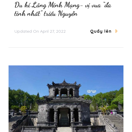
Du hí Lăng Minh Mạng- vị vua “đa
tình nhất” triều Nguyễn
Updated On
April 27, 2022
Quẩy lên