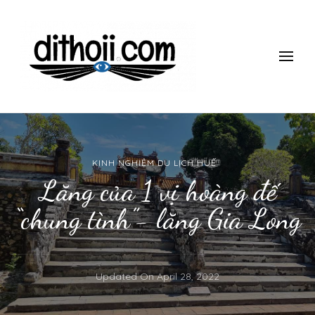
ĐI THÔII!
Du lịch một mình có gì thú vị? làm thế nào để đi một mình mà
vẫn an toàn, giá rẻ vui vẻ? Tham khảo những kinh nghiệm 10
năm đi du lịch một mình của mình nhé.
KINH NGHIỆM DU LỊCH HUẾ
Lăng của 1 vị hoàng đế
“chung tình”- lăng Gia Long
Updated On
April 28, 2022