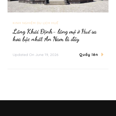
KINH NGHIỆM DU LỊCH HUẾ
Lăng Khải Định- lăng mộ ở Huế sa
hoa bậc nhất An Nam là đây
Updated On
June 19, 2026
Quẩy lên