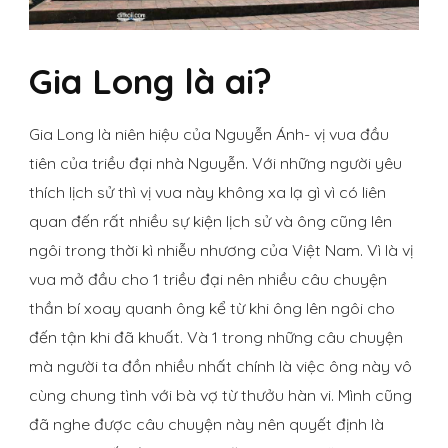
Gia Long là ai?
Gia Long là niên hiệu của Nguyễn Ánh- vị vua đầu
tiên của triều đại nhà Nguyễn. Với những người yêu
thích lịch sử thì vị vua này không xa lạ gì vì có liên
quan đến rất nhiều sự kiện lịch sử và ông cũng lên
ngôi trong thời kì nhiễu nhương của Việt Nam. Vì là vị
vua mở đầu cho 1 triều đại nên nhiều câu chuyện
thần bí xoay quanh ông kể từ khi ông lên ngôi cho
đến tận khi đã khuất. Và 1 trong những câu chuyện
mà người ta đồn nhiều nhất chính là việc ông này vô
cùng chung tình với bà vợ từ thưởu hàn vi. Mình cũng
đã nghe được câu chuyện này nên quyết định là