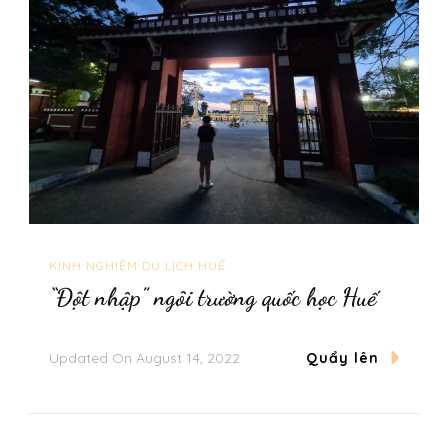
KINH NGHIỆM DU LỊCH HUẾ
“Đột nhập” ngôi trường quốc học Huế
Updated On
August 14, 2022
Quẩy lên