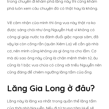
trong chuyến đi khám phá lăng này thì cũng khám
phá luôn xem câu chuyện đó có thật hay là không.
Về cảm nhận của mình thì ông vua này thật ra ko
được sáng chói như ông Nguyễn Huệ vì không có
công gì giúp nước ta đánh đuổi giặc ngoại sâm, đã
vậy lại còn cõng rắn (quân Xiêm La) về cắn gà nhà
cơ, nên mình cũng không ưa gì ông ta cho lắm. Cơ
mà dù sao ông này cũng là chân mệnh thiên tử, âu
cũng là 1 bậc vua chúa có công với triều Nguyễn nên
cũng đáng để chiêm ngưỡng lăng tẩm của ổng.
Lăng Gia Long ở đâu?
Lăng này là lăng xa nhất trong quần thể lăng tẩm
của thời nhà Nguyễn. Nếu đi từ
trung tâm Huế sẽ