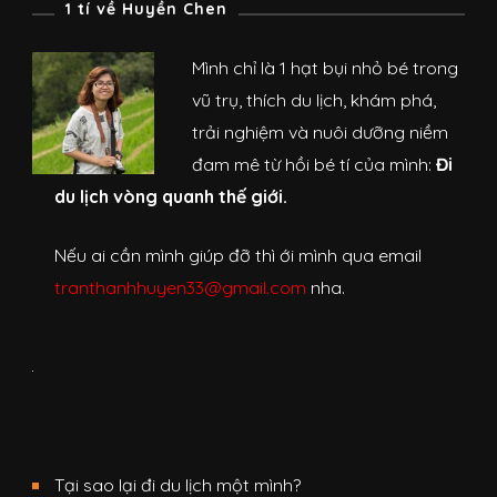
1 tí về Huyền Chen
Mình chỉ là 1 hạt bụi nhỏ bé trong
vũ trụ, thích du lịch, khám phá,
trải nghiệm và nuôi dưỡng niềm
đam mê từ hồi bé tí của mình:
Đi
du lịch vòng quanh thế giới.
Nếu ai cần mình giúp đỡ thì ới mình qua email
tranthanhhuyen33@gmail.com
nha.
Tại sao lại đi du lịch một mình?