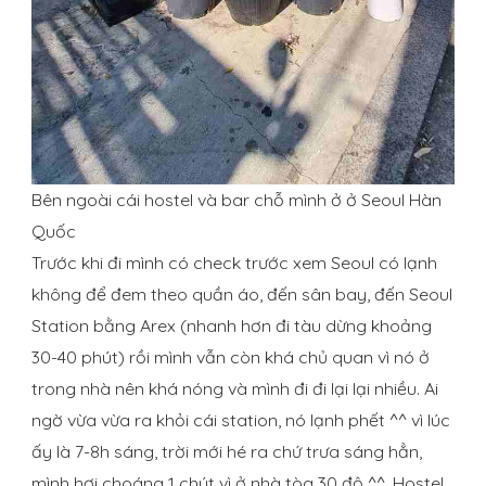
Bên ngoài cái hostel và bar chỗ mình ở ở Seoul Hàn
Quốc
Trước khi đi mình có check trước xem Seoul có lạnh
không để đem theo quần áo, đến sân bay, đến Seoul
Station bằng Arex (nhanh hơn đi tàu dừng khoảng
30-40 phút) rồi mình vẫn còn khá chủ quan vì nó ở
trong nhà nên khá nóng và mình đi đi lại lại nhiều. Ai
ngờ vừa vừa ra khỏi cái station, nó lạnh phết ^^ vì lúc
ấy là 7-8h sáng, trời mới hé ra chứ trưa sáng hẳn,
mình hơi choáng 1 chút vì ở nhà tòa 30 độ ^^. Hostel