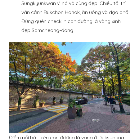
Sungkyunkwan vì nó vô cùng đẹp. Chiều tối thì
vãn cảnh Bukchon Hanok, ăn uống và dạo phố.
Đừng quên check in con đường lá vàng xinh
đẹp Samcheong-dong
Điểm nổi bật trên con đường lá vàng ở Duksugung