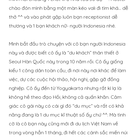
chào đón mình bằng một màn kéo vali đi tìm khá… dễ
thở ^^ và vào phát gặp luôn bạn receptionist dễ
thương và 1 bạn khách nữ- người Indonesia nhé.
Mình bắt đầu trò chuyện với cô bạn người Indonesia
này và được biết cô ấy là “du khách” thân thiết ở
Seoul Hàn Quốc này trong 10 năm rồi. Cô ấy giống
kiểu 1 công dân toàn cầu, đi nơi này nơi khác để làm
việc, dự các cuộc hội thảo, hội nghị, gặp gỡ đồng
nghiệp. Cô ấy đến từ Yogyakarta nhưng rất kì lạ là
không hề theo đạo Hồi, không cả quấn khăn. Cảm
giác cô gái này có cái gì đó “du mục” và rất có khả
năng đang là 1 du mục kĩ thuật số ấy chứ ^^. Mà tình
cờ là cô bạn này cũng mới đi du lịch Việt Nam về
trong vòng hẳn 1 tháng, đi hết các cánh sắc miền núi