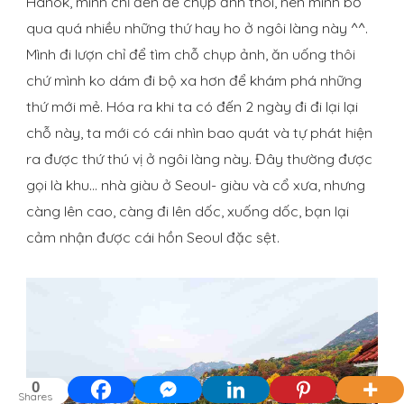
Hanok, mình chỉ đến để chụp ảnh thôi, nên mình bỏ
qua quá nhiều những thứ hay ho ở ngôi làng này ^^.
Mình đi lượn chỉ để tìm chỗ chụp ảnh, ăn uống thôi
chứ mình ko dám đi bộ xa hơn để khám phá những
thứ mới mẻ. Hóa ra khi ta có đến 2 ngày đi đi lại lại
chỗ này, ta mới có cái nhìn bao quát và tự phát hiện
ra được thứ thú vị ở ngôi làng này. Đây thường được
gọi là khu… nhà giàu ở Seoul- giàu và cổ xưa, nhưng
càng lên cao, càng đi lên dốc, xuống dốc, bạn lại
cảm nhận được cái hồn Seoul đặc sệt.
0
Shares