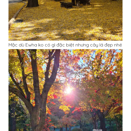
Mặc dù Ewha ko có gì đặc biệt nhưng cây lá đẹp nhé