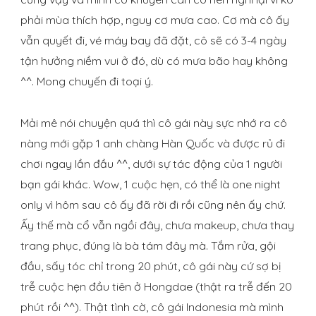
phải mùa thích hợp, nguy cơ mưa cao. Cơ mà cô ấy
vẫn quyết đi, vé máy bay đã đặt, cô sẽ có 3-4 ngày
tận hưởng niềm vui ở đó, dù có mưa bão hay không
^^. Mong chuyến đi toại ý.
Mải mê nói chuyện quá thì cô gái này sực nhớ ra cô
nàng mới gặp 1 anh chàng Hàn Quốc và được rủ đi
chơi ngay lần đầu ^^, dưới sự tác động của 1 người
bạn gái khác. Wow, 1 cuộc hẹn, có thể là one night
only vì hôm sau cô ấy đã rời đi rồi cũng nên ấy chứ.
Ấy thế mà cổ vẫn ngồi đây, chưa makeup, chưa thay
trang phục, đúng là bà tám đây mà. Tắm rửa, gội
đầu, sấy tóc chỉ trong 20 phút, cô gái này cứ sợ bị
trễ cuộc hẹn đầu tiên ở Hongdae (thật ra trễ đến 20
phút rồi ^^). Thật tình cờ, cô gái Indonesia mà mình