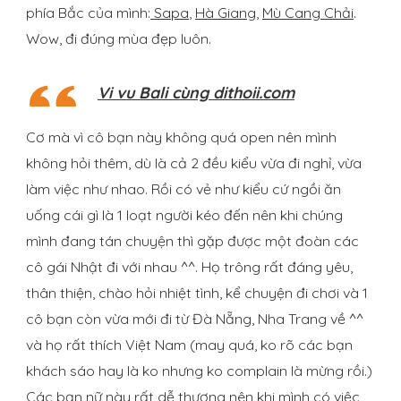
phía Bắc của mình:
Sapa
,
Hà Giang
,
Mù Cang Chải
.
Wow, đi đúng mùa đẹp luôn.
Vi vu Bali cùng dithoii.com
Cơ mà vì cô bạn này không quá open nên mình
không hỏi thêm, dù là cả 2 đều kiểu vừa đi nghỉ, vừa
làm việc như nhao. Rồi có vẻ như kiểu cứ ngồi ăn
uống cái gì là 1 loạt người kéo đến nên khi chúng
mình đang tán chuyện thì gặp được một đoàn các
cô gái Nhật đi với nhau ^^. Họ trông rất đáng yêu,
thân thiện, chào hỏi nhiệt tình, kể chuyện đi chơi và 1
cô bạn còn vừa mới đi từ Đà Nẵng, Nha Trang về ^^
và họ rất thích Việt Nam (may quá, ko rõ các bạn
khách sáo hay là ko nhưng ko complain là mừng rồi.)
Các bạn nữ này rất dễ thương nên khi mình có việc