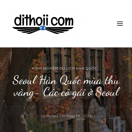
ĐI THÔII!
Du lịch một mình có gì thú vị? làm thế nào để đi một mình mà
vẫn an toàn, giá rẻ vui vẻ? Tham khảo những kinh nghiệm 10
năm đi du lịch một mình của mình nhé.
KINH NGHIỆM DU LỊCH HÀN QUỐC
Seoul Hàn Quốc mùa thu
vàng- Các cô gái ở Seoul
Updated On
May 14, 2024