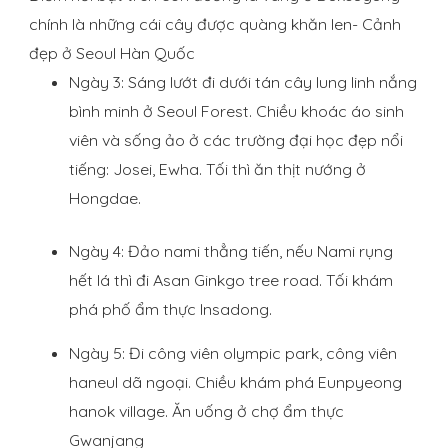
chính là những cái cây được quàng khăn len- Cảnh
đẹp ở Seoul Hàn Quốc
Ngày 3: Sáng lướt đi dưới tán cây lung linh nắng
bình minh ở Seoul Forest. Chiều khoác áo sinh
viên và sống ảo ở các trường đại học đẹp nổi
tiếng: Josei, Ewha. Tối thì ăn thịt nướng ở
Hongdae.
Ngày 4: Đảo nami thẳng tiến, nếu Nami rụng
hết lá thì đi Asan Ginkgo tree road. Tối khám
phá phố ẩm thực Insadong.
Ngày 5: Đi công viên olympic park, công viên
haneul dã ngoại. Chiều khám phá Eunpyeong
hanok village. Ăn uống ở chợ ẩm thực
Gwanjang