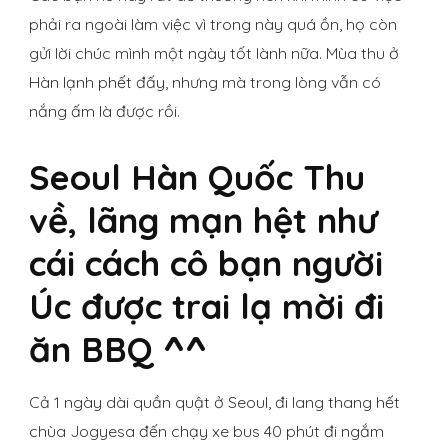
phải ra ngoài làm việc vì trong này quá ồn, họ còn
gửi lời chúc mình một ngày tốt lành nữa. Mùa thu ở
Hàn lạnh phết đấy, nhưng mà trong lòng vẫn có
nắng ấm là được rồi.
Seoul Hàn Quốc Thu
về, lãng mạn hệt như
cái cách cô bạn người
Úc được trai lạ mời đi
ăn BBQ ^^
Cả 1 ngày dài quần quật ở Seoul, đi lang thang hết
chùa Jogyesa đến chạy xe bus 40 phút đi ngắm