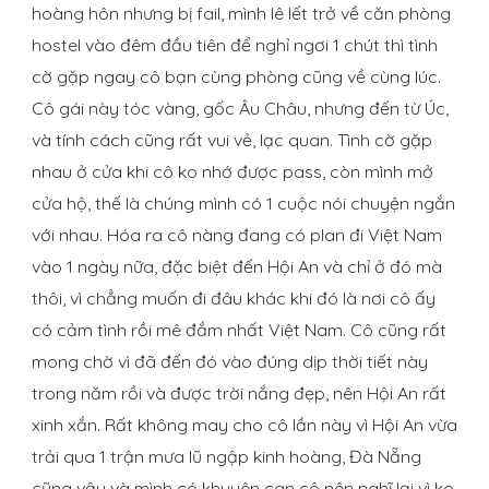
hoàng hôn nhưng bị fail, mình lê lết trở về căn phòng
hostel vào đêm đầu tiên để nghỉ ngơi 1 chút thì tình
cờ gặp ngay cô bạn cùng phòng cũng về cùng lúc.
Cô gái này tóc vàng, gốc Âu Châu, nhưng đến từ Úc,
và tính cách cũng rất vui vẻ, lạc quan. Tình cờ gặp
nhau ở cửa khi cô ko nhớ được pass, còn mình mở
cửa hộ, thế là chúng mình có 1 cuộc nói chuyện ngắn
với nhau. Hóa ra cô nàng đang có plan đi Việt Nam
vào 1 ngày nữa, đặc biệt đến Hội An và chỉ ở đó mà
thôi, vì chẳng muốn đi đâu khác khi đó là nơi cô ấy
có cảm tình rồi mê đắm nhất Việt Nam. Cô cũng rất
mong chờ vì đã đến đó vào đúng dịp thời tiết này
trong năm rồi và được trời nắng đẹp, nên Hội An rất
xinh xắn. Rất không may cho cô lần này vì Hội An vừa
trải qua 1 trận mưa lũ ngập kinh hoàng, Đà Nẵng
cũng vậy và mình có khuyên can cô nên nghĩ lại vì ko