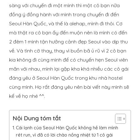
sàng với chuyến đi một mình thì một cô bạn nữa
đồng ý đồng hành với mình trong chuyến đi đến
Seoul Hàn Quốc, và thế là alehap, mình đi thôi. Cơ
mà thật ra cô bạn ấy đến muộn nên là mình có đến
2 đêm 1 mình tận hưởng cảnh đẹp Seoul vào dịp thu
về. Và tình cờ thay, thay vì buồn bã ủ rũ vì 2 cô bạn
kia không đi cùng mình để có chuyến hẹn Seoul viên
mãn với nhau, mình lại gặp kha khá nhiều các cô gái
đáng yêu ở Seoul Hàn Quốc trong khu nhà hostel
cùng mình. Họ rất đáng yêu nên bài viết này mình sẽ
kể về họ nhé ^^.
Nội Dung tóm tắt
Cái lạnh của Seoul Hàn Quốc không hề làm mình
rét run, vì đã có lời chào nồng nhiệt từ 1 cô gái