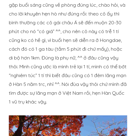
gặp buổi sáng cũng về phòng đúng lúc, chào hỏi, và
cho lời khuyên hẹn hò như đúng rồi: theo cô ấy thì
bình thường các cô gái châu Á sẽ đến muộn 20-30
phút cho nó “có giá” ^^, cho nên cô này có trễ 1 tí
cũng ko có hề gì, vì buổi hẹn sẽ diễn ra ở Hongdae,
cách đó có 1 ga tàu (tầm 5 phút đi chứ mấy), hoặc
di bộ hơn 1km. Đúng là phụ nữ, ^^ ở đâu cũng vậy
thôi. Mình cũng ước là mình trẻ lại 1 tí, mình có thể bớt
“nghiêm túc” 1 tí thì biết đâu cũng có 1 đêm lãng mạn
ở Hàn 5 năm trc, nhỉ ^^. Nói đùa vậy thôi chứ mình đã
tìm được sự lãng mạn ở Việt Nam rồi, hẹn Hàn Quốc
1 vũ trụ khác vậy.