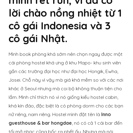
lời chào nồng nhiệt từ 1
cô gái Indonesia và 3
cô gái Nhật.
Mình book phòng khá sớm nên chọn ngay được một
cái phòng hostel khá ưng ở khu Mapo- khu sinh viên
gần các trường đại học như đại học Hongik, Ewha,
Josei. Chỗ này vì vậy mà giá khá mềm so với các nơi
khác ở Seoul nhưng mà coi bộ không thuận tiện cho
lắm. Mình chỉ thích nó vì nó giống kiểu hostel cabin,
khá kín đáo, đặc biệt là có phòng dorm cho các bạn
nữ riêng, nam riêng. Hostel mình đặt tên là
Inno
guesthouse & bar hongdae
, nó có cả 1 cái bar đến
tối mở nhạc cũng bốc ra phết ấy. Nhưng mà nói