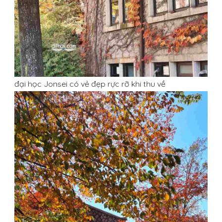
đại học Jonsei có vẻ đẹp rực rỡ khi thu về