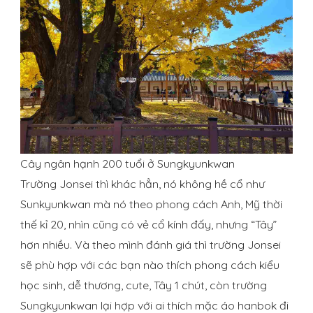
Cây ngân hạnh 200 tuổi ở Sungkyunkwan
Trường Jonsei thì khác hẳn, nó không hề cổ như
Sunkyunkwan mà nó theo phong cách Anh, Mỹ thời
thế kỉ 20, nhìn cũng có vẻ cổ kính đấy, nhưng “Tây”
hơn nhiều. Và theo mình đánh giá thì trường Jonsei
sẽ phù hợp với các bạn nào thích phong cách kiểu
học sinh, dễ thương, cute, Tây 1 chút, còn trường
Sungkyunkwan lại hợp với ai thích mặc áo hanbok đi