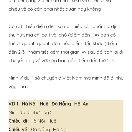
đi 1 điểm hay 2 điểm để mình xem vé chiều đi và
chiều về có cần phải nhất quán hay không.
Có rất nhiều điểm đến ko có nhiều sản phẩm du lịch
thu hút, mà chỉ có 1 vài chỗ (điểm đến 1)=> bạn có
thể đi quanh quanh đó nhiều điểm đến khác (điểm
đến 2-3) nhằm tiết kiệm thời gian. => sau đó bạn lại đi
chuyến bay về với sân bay gần điểm đến thứ 2-3.
Mình ví dụ 1 số chuyến ở Việt Nam mà mình đã đi như
vậy nha :
VD 1: Hà Nội- Huế- Đà Nẵng- Hội An.
Mình đã đi như này
:
Chiều đi
: Hà Nội- Huế
Chiều về :
Đà Nẵng- Hà Nội