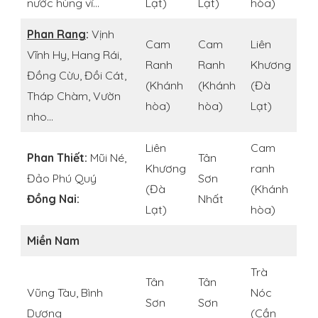
nước hùng vĩ…
Lạt)
Lạt)
hòa)
Phan Rang
:
Vịnh
Cam
Cam
Liên
Vĩnh Hy, Hang Rái,
Ranh
Ranh
Khương
Đồng Cừu, Đồi Cát,
(Khánh
(Khánh
(Đà
Tháp Chàm, Vườn
hòa)
hòa)
Lạt)
nho…
Liên
Cam
Phan Thiết:
Mũi Né,
Tân
Khương
ranh
Đảo Phú Quý
Sơn
(Đà
(Khánh
Đồng Nai:
Nhất
Lạt)
hòa)
Miền Nam
Trà
Tân
Tân
Vũng Tàu, Bình
Nóc
Sơn
Sơn
Dương
(Cần