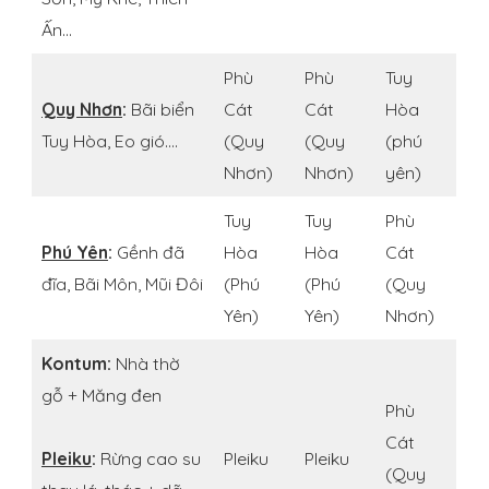
Ấn…
Phù
Phù
Tuy
Quy Nhơn
:
Bãi biển
Cát
Cát
Hòa
Tuy Hòa, Eo gió….
(Quy
(Quy
(phú
Nhơn)
Nhơn)
yên)
Tuy
Tuy
Phù
Phú Yên
:
Gềnh đã
Hòa
Hòa
Cát
đĩa, Bãi Môn, Mũi Đôi
(Phú
(Phú
(Quy
Yên)
Yên)
Nhơn)
Kontum:
Nhà thờ
gỗ + Măng đen
Phù
Cát
Pleiku
:
Rừng cao su
Pleiku
Pleiku
(Quy