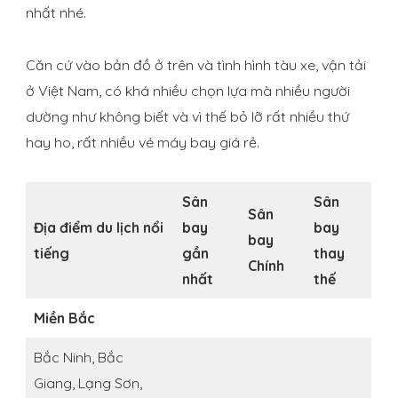
nhất nhé.
Căn cứ vào bản đồ ở trên và tình hình tàu xe, vận tải
ở Việt Nam, có khá nhiều chọn lựa mà nhiều người
dường như không biết và vì thế bỏ lỡ rất nhiều thứ
hay ho, rất nhiều vé máy bay giá rẻ.
Sân
Sân
Sân
Địa điểm du lịch nổi
bay
bay
bay
tiếng
gần
thay
Chính
nhất
thế
Miền Bắc
Bắc Ninh, Bắc
Giang, Lạng Sơn,