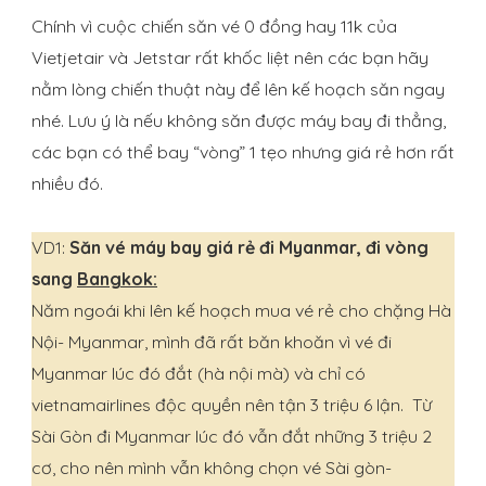
Chính vì cuộc chiến săn vé 0 đồng hay 11k của
Vietjetair và Jetstar rất khốc liệt nên các bạn hãy
nằm lòng chiến thuật này để lên kế hoạch săn ngay
nhé. Lưu ý là nếu không săn được máy bay đi thẳng,
các bạn có thể bay “vòng” 1 tẹo nhưng giá rẻ hơn rất
nhiều đó.
VD1:
Săn vé máy bay giá rẻ đi Myanmar, đi vòng
sang
Bangkok:
Năm ngoái khi lên kế hoạch mua vé rẻ cho chặng Hà
Nội- Myanmar, mình đã rất băn khoăn vì vé đi
Myanmar lúc đó đắt (hà nội mà) và chỉ có
vietnamairlines độc quyền nên tận 3 triệu 6 lận. Từ
Sài Gòn đi Myanmar lúc đó vẫn đắt những 3 triệu 2
cơ, cho nên mình vẫn không chọn vé Sài gòn-