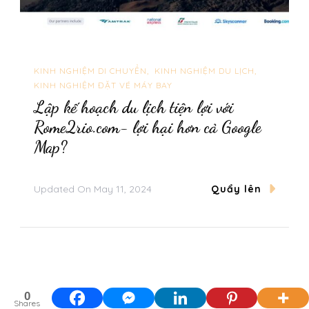
KINH NGHIỆM DI CHUYỂN
KINH NGHIỆM DU LỊCH
KINH NGHIỆM ĐẶT VÉ MÁY BAY
Lập kế hoạch du lịch tiện lợi với
Rome2rio.com- lợi hại hơn cả Google
Map?
Updated On
May 11, 2024
Quẩy lên
0
Shares