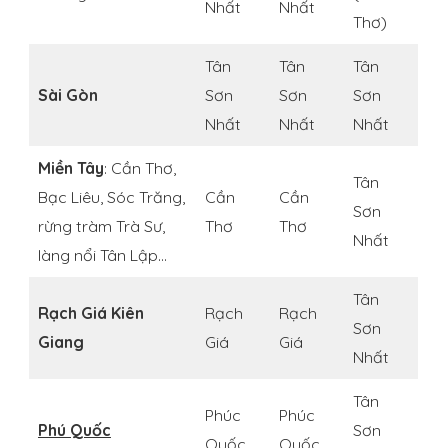
Nhất
Nhất
Thơ)
Tân
Tân
Tân
Sài Gòn
Sơn
Sơn
Sơn
Nhất
Nhất
Nhất
Miền Tây
: Cần Thơ,
Tân
Bạc Liêu, Sóc Trăng,
Cần
Cần
Sơn
rừng tràm Trà Sư,
Thơ
Thơ
Nhất
làng nổi Tân Lập…
Tân
Rạch Giá Kiên
Rạch
Rạch
Sơn
Giang
Giá
Giá
Nhất
Tân
Phúc
Phúc
Phú Quốc
Sơn
Quốc
Quốc