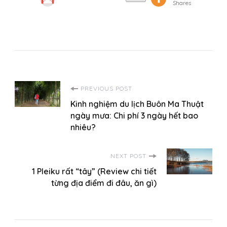
Shares
Post
PREVIOUS POST
Kinh nghiệm du lịch Buôn Ma Thuật
Navigation
ngày mưa: Chi phí 3 ngày hết bao
nhiêu?
NEXT POST
1 Pleiku rất “tây” (Review chi tiết
từng địa điểm đi đâu, ăn gì)