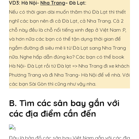
VD3: Hà Nội-
Nha Trang
– Đà Lạt:
Nếu có thời gian dài muốn thăm thú Đà Lạt thì thiết
nghĩ các bạn nên đi cả Đà Lạt, cả Nha Trang. Cả 2
chỗ này đều là chỗ nổi tiếng xinh đẹp ở Việt Nam :P,
và hơn nữa các bạn có thể tận dụng thời gian để
ngắm đường đi siêu mê li từ Đà Lạt sang Nha Trang
nữa. Nghe hấp dẫn đúng ko? Các bạn có thể book
Hà Nội- Đà Lạt rồi từ Đà lạt => Nha Trang đi xe khách
Phương Trang và đi Nha Trang- Hà Nội để về nhà. Với
các bạn Sài Gòn thì cũng như vậy nha.
B. Tìm các sân bay gắn với
các địa điểm cần đến
Đây là bản đồ các sân bay Việt Nam gắn với các địa