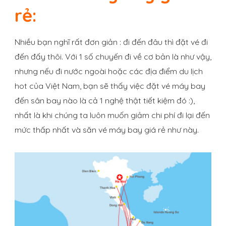
rẻ:
Nhiều bạn nghĩ rất đơn giản : đi đến đâu thì đặt vé đi
đến đấy thôi. Với 1 số chuyến đi về cơ bản là như vậy,
nhưng nếu đi nước ngoài hoặc các địa điểm du lịch
hot của Việt Nam, bạn sẽ thấy việc đặt vé máy bay
đến sân bay nào là cả 1 nghệ thật tiết kiệm đó :),
nhất là khi chúng ta luôn muốn giảm chi phí đi lại đến
mức thấp nhất và săn vé máy bay giá rẻ như này.