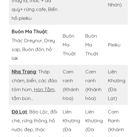
thay lá, thác + dã
Nhơn)
quỳ+ rừng cafe, Biển
hồ pleiku
Buôn Ma Thuật:
Buôn
Buôn
Thác Dreynur, Drey
Ma
Ma
Pleiku
sap, Buôn đôn, hồ
Thuật
Thuật
lak
Nha Trang
: Tháp
Cam
Cam
Liên
chàm, biển, các đảo
ranh
ranh
Khương
tôm hùm,
Hòn Tằm
,
(Khánh
(Khánh
(Đà
tắm bùn…
hòa)
hòa)
Lạt)
Đà Lạt
: Bảo Lộc, đồi
Liên
Liên
Cam
chè, rừng thông, hồ
Khương
Khương
Ranh
nước đẹp, thác
(Đà
(Đà
(Khánh