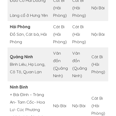
Đảo Cò Hải Dương
Cát Bi
Cát Bi
(Hải
(Hải
Nội Bài
Làng cổ ở Hưng Yên
Phòng)
Phòng)
Hải Phòng
Cát Bi
Cát Bi
Đồ Sơn, Cát bà, Hải
(Hải
(Hải
Nội Bài
Phòng
Phòng)
Phòng)
Vân
Vân
Quảng Ninh
Cát Bi
đồn
đồn
Bình Liêu, Hạ Long,
(Hải
(Quảng
(Quảng
Cô Tô, Quan Lạn
Phòng)
Ninh)
Ninh)
Ninh Bình
+ Bái Đính – Tràng
Cát Bi
An- Tam Cốc- Hoa
Nội Bài
Nội Bài
(Hải
Lư- Cúc Phương
Phòng)