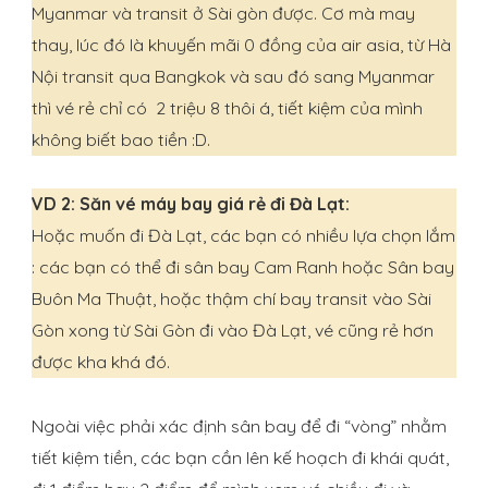
Myanmar và transit ở Sài gòn được. Cơ mà may
thay, lúc đó là khuyến mãi 0 đồng của air asia, từ Hà
Nội transit qua Bangkok và sau đó sang Myanmar
thì vé rẻ chỉ có 2 triệu 8 thôi á, tiết kiệm của mình
không biết bao tiền :D.
VD 2: Săn vé máy bay giá rẻ đi Đà Lạt:
Hoặc muốn đi Đà Lạt, các bạn có nhiều lựa chọn lắm
: các bạn có thể đi sân bay Cam Ranh hoặc Sân bay
Buôn Ma Thuật, hoặc thậm chí bay transit vào Sài
Gòn xong từ Sài Gòn đi vào Đà Lạt, vé cũng rẻ hơn
được kha khá đó.
Ngoài việc phải xác định sân bay để đi “vòng” nhằm
tiết kiệm tiền, các bạn cần lên kế hoạch đi khái quát,