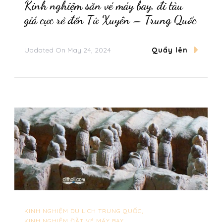
Kinh nghiệm săn vé máy bay, đi tàu
giá cực rẻ đến Tứ Xuyên – Trung Quốc
Updated On
May 24, 2024
Quẩy lên
KINH NGHIỆM DU LỊCH TRUNG QUỐC
KINH NGHIỆM ĐẶT VÉ MÁY BAY