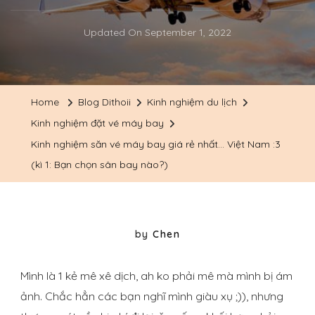
Updated On
September 1, 2022
Home
Blog Dithoii
Kinh nghiệm du lịch
Kinh nghiệm đặt vé máy bay
Kinh nghiệm săn vé máy bay giá rẻ nhất… Việt Nam :3
(kì 1: Bạn chọn sân bay nào?)
by
Chen
Mình là 1 kẻ mê xê dịch, ah ko phải mê mà mình bị ám
ảnh. Chắc hẳn các bạn nghĩ mình giàu xụ ;)), nhưng