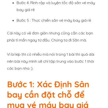
Bước 4: Rình rập và luyện tốc độ săn vé máy
bay giá rẻ
Bước 5 : Thực chiến săn vé máy bay giá rẻ
Cái này có vẻ đơn giản nhưng cũng cần các bạn
phải tỉ mẩn ngay từ đầu. Chúng ta đi Săn mà.
Vì bí kíp thì có nhiều mà nói trong 1 bài thì quá dài
nên bài này mình sẽ chỉ tập trung vào bước 1 thôi
các bạn nha :).
Bước 1: Xác Định Sân
bay cần đặt chỗ để
mua vé máy bay giá