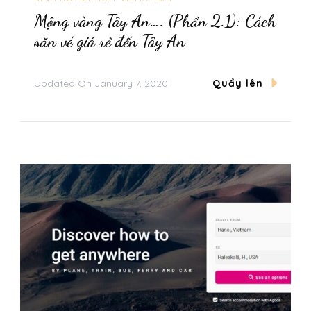
Mộng vàng Tây An…. (Phần 2.1): Cách
săn vé giá rẻ đến Tây An
Updated On
January 7, 2020
Quẩy lên