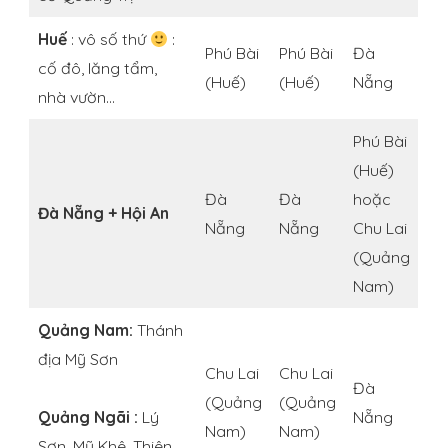
Huế
: vô số thứ
:
Phú Bài
Phú Bài
Đà
cố đô, lăng tẩm,
(Huế)
(Huế)
Nẵng
nhà vườn…
Phú Bài
(Huế)
Đà
Đà
hoặc
Đà Nẵng + Hội An
Nẵng
Nẵng
Chu Lai
(Quảng
Nam)
Quảng Nam:
Thánh
địa Mỹ Sơn
Chu Lai
Chu Lai
Đà
(Quảng
(Quảng
Quảng Ngãi :
Lý
Nẵng
Nam)
Nam)
Sơn, Mỹ Khê, Thiên