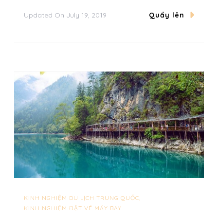
Updated On
July 19, 2019
Quẩy lên
KINH NGHIỆM DU LỊCH TRUNG QUỐC
KINH NGHIỆM ĐẶT VÉ MÁY BAY