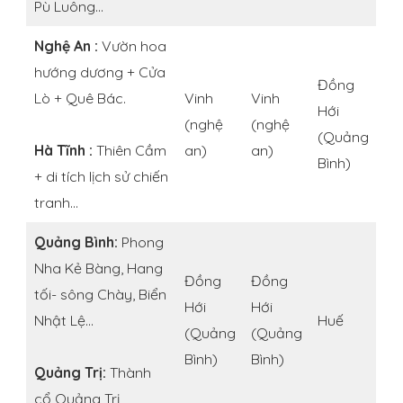
Pù Luông…
Nghệ An :
Vườn hoa
hướng dương + Cửa
Đồng
Lò + Quê Bác.
Vinh
Vinh
Hới
(nghệ
(nghệ
(Quảng
Hà Tĩnh :
Thiên Cầm
an)
an)
Bình)
+ di tích lịch sử chiến
tranh…
Quảng Bình:
Phong
Nha Kẻ Bàng, Hang
Đồng
Đồng
tối- sông Chày, Biển
Hới
Hới
Nhật Lệ…
Huế
(Quảng
(Quảng
Bình)
Bình)
Quảng Trị:
Thành
cổ Quảng Trị