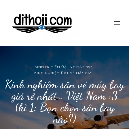
ĐI THÔII!
Du lịch một mình có gì thú vị? làm thế nào để đi một mình mà
vẫn an toàn, giá rẻ vui vẻ? Tham khảo những kinh nghiệm 10
năm đi du lịch một mình của mình nhé.
KINH NGHIỆM ĐẶT VÉ MÁY BAY
KINH NGHIỆM ĐẶT VÉ MÁY BAY
Kinh nghiệm săn vé máy bay
giá rẻ nhất… Việt Nam :3
(kì 1: Bạn chọn sân bay
nào?)