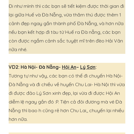
Đi như mình thì các bạn sẽ tiết kiệm được thời gian đi
lại giữa Huế và Đà Nẵng, vừa thăm thú được thêm 1
cảnh đẹp ngay gần thành phố Đà Nẵng, và hơn nữa
nếu bạn kết hợp đi tàu từ Huế ra Đà nẵng, các bạn
còn được ngắm cảnh sắc tuyệt mĩ trên đèo Hải Vân
nữa nhé.
VD2: Hà Nội- Đà Nẵng-
Hội An
–
Lý Sơn
:
Tương tự như vậy, các bạn có thể đi chuyến Hà Nội-
Đà Nẵng và đi chiều về huyến Chu Lai- Hà Nội thì vừa
đi được đảo Lý Sơn xinh đẹp, lại vừa đi được Hội An
diễm lệ ngay gần đó :P. Tiện cả đôi đương mà vé Đà
Nẵng thì bao h cũng rẻ hơn Chu Lai,, chuyến lại nhiều
hơn nữa.