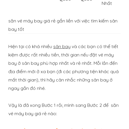
Nhất
săn vé máy bay giá rẻ gắn liền với việc tìm kiếm sân
bay tốt
Hiện tại có khá nhiều
sân bay
và các bạn có thể tiết
kiệm được rất nhiều tiền, thời gian nếu đặt vé máy
bay ở sân bay phù hợp nhất và rẻ nhất. Mỗi lần đến
địa điểm mới ở xa bạn (đi các phương tiện khác quá
mất thời gian), thì hãy cân nhắc những sân bay ở
ngay gần đó nhé.
Vậy là đã xong Bước 1 rồi, mình sang Bước 2 để săn
vé máy bay giá rẻ nào: