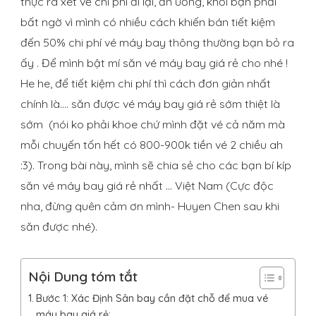
thực ra xét về chi phí đi lại, ăn uống, khối bạn phải
bất ngờ vì mình có nhiều cách khiến bán tiết kiệm
đến 50% chi phí vé máy bay thông thường bạn bỏ ra
ấy . Để mình bật mí săn vé máy bay giá rẻ cho nhé !
He he, để tiết kiệm chi phí thì cách đơn giản nhất
chính là…. săn được vé máy bay giá rẻ sớm thiệt là
sớm (nói ko phải khoe chứ mình đặt vé cả năm mà
mỗi chuyến tốn hết có 800-900k tiền vé 2 chiều ah
:3). Trong bài này, mình sẽ chia sẻ cho các bạn bí kíp
săn vé máy bay giá rẻ nhất … Việt Nam (Cực độc
nha, đừng quên cảm ơn mình- Huyen Chen sau khi
săn được nhé).
Nội Dung tóm tắt
Bước 1: Xác Định Sân bay cần đặt chỗ để mua vé
máy bay giá rẻ: