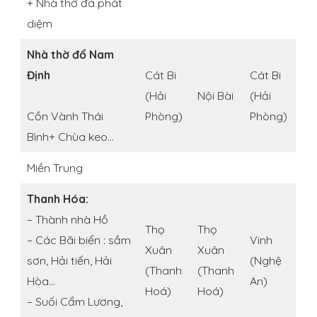
+ Nhà thờ đá phát
diệm
Nhà thờ đổ Nam
Định
Cát Bi
Cát Bi
(Hải
Nội Bài
(Hải
Cồn Vành Thái
Phòng)
Phòng)
Bình+ Chùa keo…
Miền Trung
Thanh Hóa:
– Thành nhà Hồ
Thọ
Thọ
– Các Bãi biển : sầm
Vinh
Xuân
Xuân
sơn, Hải tiến, Hải
(Nghệ
(Thanh
(Thanh
Hòa…
An)
Hoá)
Hoá)
– Suối Cẩm Lương,