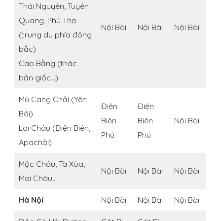
Thái Nguyên, Tuyên
Quang, Phú Thọ
Nội Bài
Nội Bài
Nội Bài
(trung du phía đông
bắc)
Cao Bằng (thác
bản giốc…)
Mù Cang Chải (Yên
Điện
Điện
Bái)
Biên
Biên
Nội Bài
Lai Châu (Điện Biên,
Phủ
Phủ
Apachải)
Mộc Châu, Tà Xùa,
Nội Bài
Nội Bài
Nội Bài
Mai Châu…
Hà Nội
Nội Bài
Nội Bài
Nội Bài