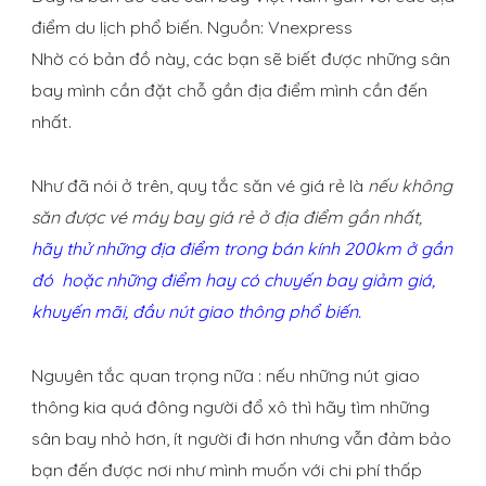
điểm du lịch phổ biến. Nguồn: Vnexpress
Nhờ có bản đồ này, các bạn sẽ biết được những sân
bay mình cần đặt chỗ gần địa điểm mình cần đến
nhất.
Như đã nói ở trên, quy tắc săn vé giá rẻ là
nếu không
săn được vé máy bay giá rẻ ở địa điểm gần nhất,
hãy thử những địa điểm trong bán kính 200km ở gần
đó hoặc những điểm hay có chuyến bay giảm giá,
khuyến mãi, đầu nút giao thông phổ biến.
Nguyên tắc quan trọng nữa : nếu những nút giao
thông kia quá đông người đổ xô thì hãy tìm những
sân bay nhỏ hơn, ít người đi hơn nhưng vẫn đảm bảo
bạn đến được nơi như mình muốn với chi phí thấp