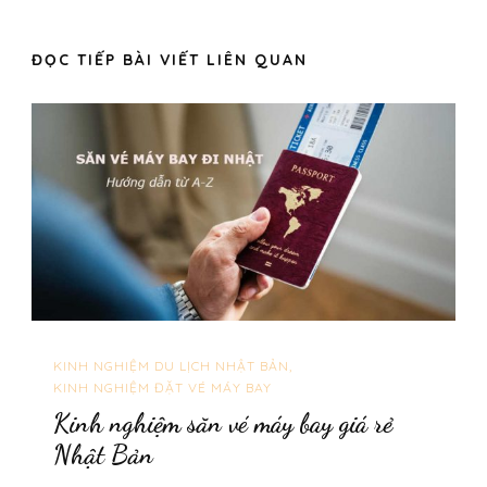
ĐỌC TIẾP BÀI VIẾT LIÊN QUAN
KINH NGHIỆM DU LỊCH NHẬT BẢN
KINH NGHIỆM ĐẶT VÉ MÁY BAY
Kinh nghiệm săn vé máy bay giá rẻ
Nhật Bản