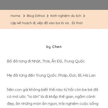
Home
Blog Dithoii
Kinh nghiệm du lịch
Lập kế hoạch đi, xếp đồ vào ba lô và …Đi thôi!
by
Chen
Bố đã từng đi Nhật, Thái, Ấn Độ, Trung Quốc
Mẹ đã từng đến Trung Quốc, Pháp, Đức, Bỉ, Hà Lan
Nên con gái không biết thế nào từ hồi còn be bé đã
có mơ ước “to lớn” là đi khắp thế gian, ngắm cảnh
đẹp, ăn những món ăn ngon, trải nghiệm cuộc sống