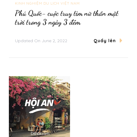
KINH NGHIỆM DU LỊCH VIỆT NAM
Phú Quốc- cuộc truy tìm nữ thần mặt
trời trong 3 ngày 3 đêm
Updated On
June 2, 2022
Quẩy lên