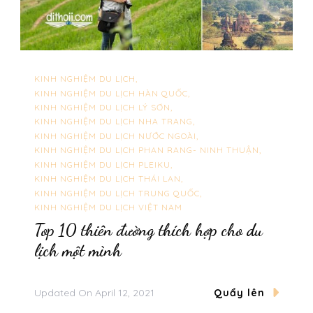
KINH NGHIỆM DU LỊCH
KINH NGHIỆM DU LỊCH HÀN QUỐC
KINH NGHIỆM DU LỊCH LÝ SƠN
KINH NGHIỆM DU LỊCH NHA TRANG
KINH NGHIỆM DU LỊCH NƯỚC NGOÀI
KINH NGHIỆM DU LỊCH PHAN RANG- NINH THUẬN
KINH NGHIỆM DU LỊCH PLEIKU
KINH NGHIỆM DU LỊCH THÁI LAN
KINH NGHIỆM DU LỊCH TRUNG QUỐC
KINH NGHIỆM DU LỊCH VIỆT NAM
Top 10 thiên đường thích hợp cho du
lịch một mình
Updated On
April 12, 2021
Quẩy lên