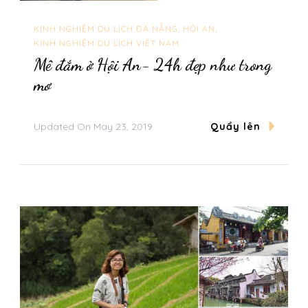
KINH NGHIỆM DU LỊCH ĐÀ NẴNG, HỘI AN
KINH NGHIỆM DU LỊCH VIỆT NAM
Mê đắm ở Hội An- 24h đẹp như trong
mơ
Updated On
May 23, 2019
Quẩy lên