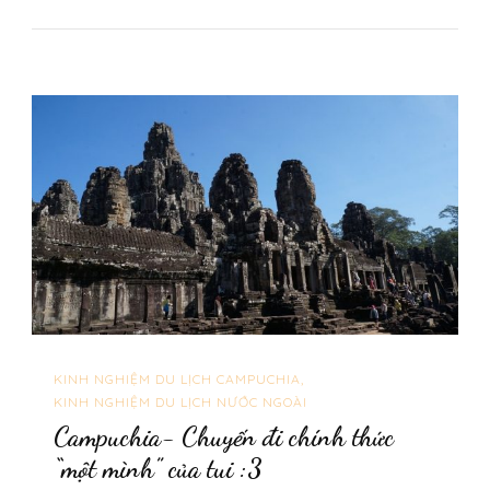
KINH NGHIỆM DU LỊCH CAMPUCHIA
KINH NGHIỆM DU LỊCH NƯỚC NGOÀI
Campuchia- Chuyến đi chính thức
“một mình” của tui :3