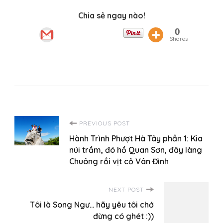
Chia sẻ ngay nào!
0
Shares
Post
PREVIOUS POST
Hành Trình Phượt Hà Tây phần 1: Kia
Navigation
núi trầm, đó hồ Quan Sơn, đây làng
Chuông rồi vịt cỏ Vân Đình
NEXT POST
Tôi là Song Ngư… hãy yêu tôi chớ
đừng có ghét :))