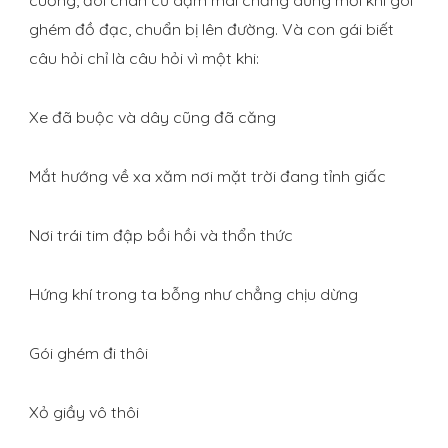
ghém đồ đạc, chuẩn bị lên đường. Và con gái biết
câu hỏi chỉ là câu hỏi vì một khi:
Xe đã buộc và dây cũng đã căng
Mắt hướng về xa xăm nơi mặt trời đang tỉnh giấc
Nơi trái tim đập bồi hồi và thổn thức
Hứng khí trong ta bỗng như chẳng chịu dừng
Gói ghém đi thôi
Xỏ giầy vô thôi