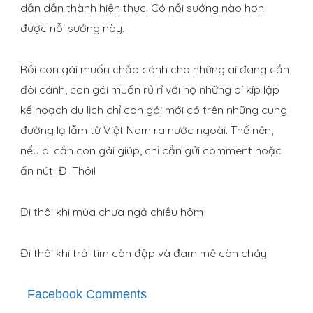
dần dần thành hiện thực. Có nỗi sướng nào hơn
được nỗi sướng này.
Rồi con gái muốn chắp cánh cho những ai đang cần
đôi cánh, con gái muốn rủ rỉ với họ những bí kíp lập
kế hoạch du lịch chỉ con gái mới có trên những cung
đường lạ lẫm từ Việt Nam ra nước ngoài. Thế nên,
nếu ai cần con gái giúp, chỉ cần gửi comment hoặc
ấn nút Đi Thôi!
Đi thôi khi mùa chưa ngả chiều hôm
Đi thôi khi trải tim còn đập và đam mê còn cháy!
Facebook Comments