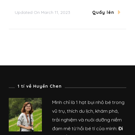
Updated On
March 11, 2023
Quẩy lên
1 tí về Huyền Chen
Mình chỉ là 1 hạt bụi nhỏ bé trong
vũ trụ, thích du lịch, khám phá,
trải nghiệm và nuôi dưỡng niềm
đam mê từ hồi bé tí của mình:
Đi