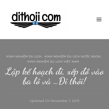
ĐI THÔII!
Du lịch một mình có gì thú vị? làm thế nào để đi một mình mà
vẫn an toàn, giá rẻ vui vẻ? Tham khảo những kinh nghiệm 10
năm đi du lịch một mình của mình nhé.
KINH NGHIỆM DU LỊCH
KINH NGHIỆM DU LỊCH NƯỚC NGOÀI
KINH NGHIỆM DU LỊCH VIỆT NAM
Lập kế hoạch đi, xếp đồ vào
ba lô và …Đi thôi!
Updated On
November 7, 2019