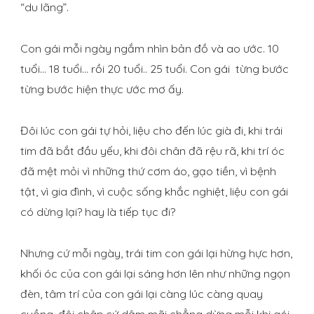
“du lãng”.
Con gái mỗi ngày ngắm nhìn bản đồ và ao ước. 10
tuổi… 18 tuổi… rồi 20 tuổi.. 25 tuổi. Con gái từng bước
từng bước hiện thực ước mơ ấy.
Đôi lúc con gái tự hỏi, liệu cho đến lúc già đi, khi trái
tim đã bắt đầu yếu, khi đôi chân đã rệu rã, khi trí óc
đã mệt mỏi vì những thứ cơm áo, gạo tiền, vì bệnh
tật, vì gia đình, vì cuộc sống khắc nghiệt, liệu con gái
có dừng lại? hay là tiếp tục đi?
Nhưng cứ mỗi ngày, trái tim con gái lại hừng hực hơn,
khối óc của con gái lại sáng hơn lên như những ngọn
đèn, tâm trí của con gái lại càng lúc càng quay
cuồng, đôi chân cứ dậm mãi chẳng dừng mỗi khi gói