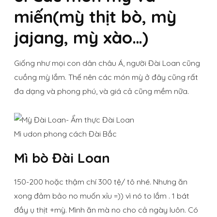
miến(mỳ thịt bò, mỳ
jajang, mỳ xào…)
Giống như mọi con dân châu Á, người Đài Loan cũng
cuồng mỳ lắm. Thế nên các món mỳ ở đây cũng rất
đa dạng và phong phú, và giá cả cũng mềm nữa.
Mì udon phong cách Đài Bắc
Mì bò Đài Loan
150-200 hoặc thậm chí 300 tệ/ tô nhé. Nhưng ăn
xong đảm bảo no muốn xỉu =)) vì nó to lắm . 1 bát
đầy ụ thịt +mỳ. Mình ăn mà no cho cả ngày luôn. Có