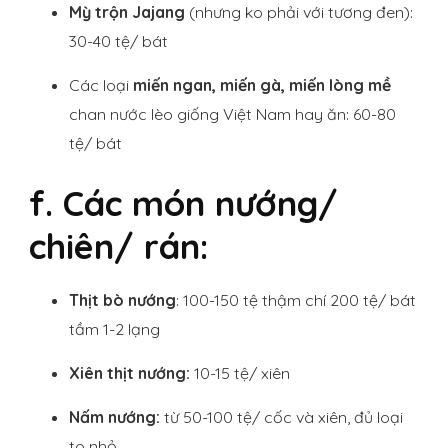
Mỳ trộn Jajang
(nhưng ko phải với tương đen):
30-40 tệ/ bát
Các loại
miến ngan, miến gà, miến lòng mề
chan nước lèo giống Việt Nam hay ăn: 60-80
tệ/ bát
f. Các món nướng/
chiên/ rán:
Thịt bò nướng
: 100-150 tệ thậm chí 200 tệ/ bát
tầm 1-2 lạng
Xiên thịt nướng:
10-15 tệ/ xiên
Nấm nướng:
từ 50-100 tệ/ cốc và xiên, đủ loại
to nhỏ.