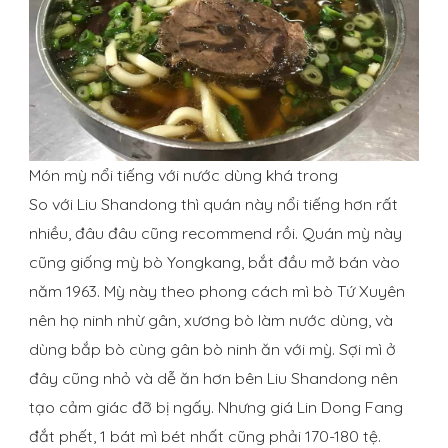
Món mỳ nổi tiếng với nước dùng khá trong
So với Liu Shandong thì quán này nổi tiếng hơn rất
nhiều, đâu đâu cũng recommend rồi. Quán mỳ này
cũng giống mỳ bò Yongkang, bắt đầu mở bán vào
năm 1963. Mỳ này theo phong cách mì bò Tứ Xuyên
nên họ ninh nhừ gân, xương bò làm nước dùng, và
dùng bắp bò cùng gân bò ninh ăn với mỳ. Sợi mì ở
đây cũng nhỏ và dễ ăn hơn bên Liu Shandong nên
tạo cảm giác đỡ bị ngấy. Nhưng giá Lin Dong Fang
đắt phết, 1 bát mì bét nhất cũng phải 170-180 tệ.