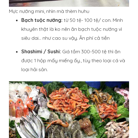
Mực nướng mini, nhìn mà thèm huhu
Bạch tuộc nướng:
từ 50 tệ- 100 tệ/ con. Mình
khuyên thật là ko nên ăn bạch tuộc nướng vì
siêu dai… như cao su vậy. Ăn phí cả tiền
Shashimi / Sushi:
Giá tầm 300-500 tệ thì ăn
được 1 hộp mấy miếng ấy., tùy theo loại cá và
loại hải sản.