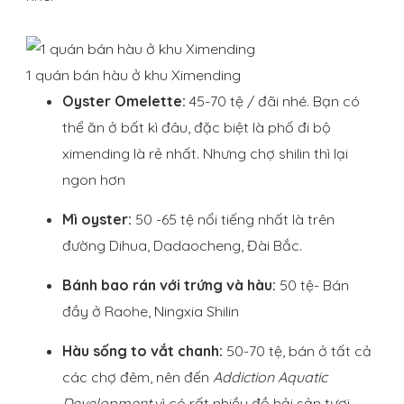
1 quán bán hàu ở khu Ximending
Oyster Omelette:
45-70 tệ / đãi nhé. Bạn có
thể ăn ở bất kì đâu, đặc biệt là phố đi bộ
ximending là rẻ nhất. Nhưng chợ shilin thì lại
ngon hơn
Mì oyster:
50 -65 tệ nổi tiếng nhất là trên
đường Dihua, Dadaocheng, Đài Bắc.
Bánh bao rán với trứng và hàu:
50 tệ- Bán
đầy ở Raohe, Ningxia Shilin
Hàu sống to vắt chanh:
50-70 tệ, bán ở tất cả
các chợ đêm, nên đến
Addiction Aquatic
Development
vì có rất nhiều đồ hải sản tươi