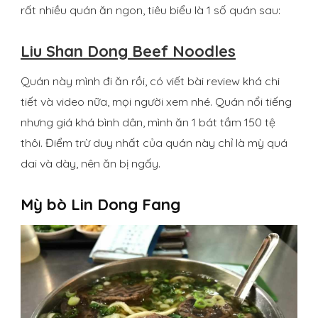
rất nhiều quán ăn ngon, tiêu biểu là 1 số quán sau:
Liu Shan Dong Beef Noodles
Quán này mình đi ăn rồi, có viết bài review khá chi
tiết và video nữa, mọi người xem nhé. Quán nổi tiếng
nhưng giá khá bình dân, mình ăn 1 bát tầm 150 tệ
thôi. Điểm trừ duy nhất của quán này chỉ là mỳ quá
dai và dày, nên ăn bị ngấy.
Mỳ bò
Lin Dong Fang