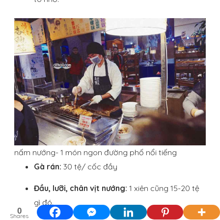
nấm nướng- 1 món ngon đường phố nổi tiếng
Gà rán:
30 tệ/ cốc đầy
Đầu, lưỡi, chân vịt nướng:
1 xiên cũng 15-20 tệ
gì đó.
0
Shares