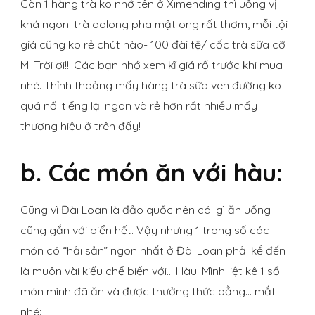
Còn 1 hàng trà ko nhớ tên ở Ximending thì uống vị
khá ngon: trà oolong pha mật ong rất thơm, mỗi tội
giá cũng ko rẻ chút nào- 100 đài tệ/ cốc trà sữa cỡ
M. Trời ơi!!! Các bạn nhớ xem kĩ giá rổ trước khi mua
nhé. Thỉnh thoảng mấy hàng trà sữa ven đường ko
quá nổi tiếng lại ngon và rẻ hơn rất nhiều mấy
thương hiệu ở trên đấy!
b. Các món ăn với hàu:
Cũng vì Đài Loan là đảo quốc nên cái gì ăn uống
cũng gắn với biển hết. Vậy nhưng 1 trong số các
món có “hải sản” ngon nhất ở Đài Loan phải kể đến
là muôn vài kiểu chế biến với… Hàu. Mình liệt kê 1 số
món mình đã ăn và được thưởng thức bằng… mắt
nhé: