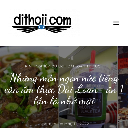
ĐI THÔII!
Du lịch một mình có gì thú vị? làm thế nào để đi một mình mà
vẫn an toàn, giá rẻ vui vẻ? Tham khảo những kinh nghiệm 10
năm đi du lịch một mình của mình nhé.
KINH NGHIỆM DU LỊCH ĐÀI LOAN TỰ TÚC
Những món ngon nức tiếng
của ẩm thực Đài Loan- ăn 1
lần là nhớ mãi
Updated On
May 14, 2022