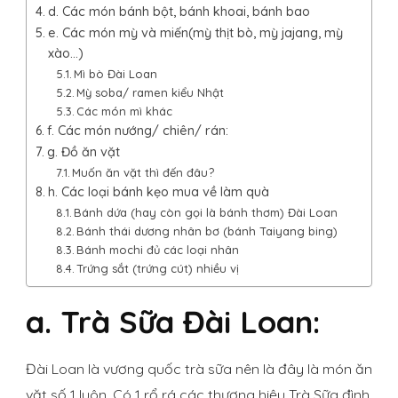
d. Các món bánh bột, bánh khoai, bánh bao
e. Các món mỳ và miến(mỳ thịt bò, mỳ jajang, mỳ
xào…)
Mì bò Đài Loan
Mỳ soba/ ramen kiểu Nhật
Các món mì khác
f. Các món nướng/ chiên/ rán:
g. Đồ ăn vặt
Muốn ăn vặt thì đến đâu?
h. Các loại bánh kẹo mua về làm quà
Bánh dứa (hay còn gọi là bánh thơm) Đài Loan
Bánh thái dương nhân bơ (bánh Taiyang bing)
Bánh mochi đủ các loại nhân
Trứng sắt (trứng cút) nhiều vị
a. Trà Sữa Đài Loan:
Đài Loan là vương quốc trà sữa nên là đây là món ăn
vặt số 1 luôn. Có 1 rổ rá các thương hiệu Trà Sữa đình