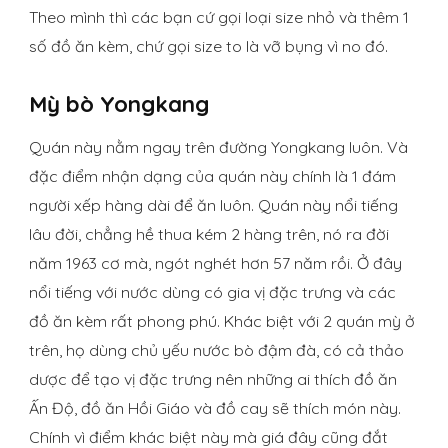
Theo mình thì các bạn cứ gọi loại size nhỏ và thêm 1
số đồ ăn kèm, chứ gọi size to là vỡ bụng vì no đó.
Mỳ bò Yongkang
Quán này nằm ngay trên đường Yongkang luôn. Và
đặc điểm nhận dạng của quán này chính là 1 đám
người xếp hàng dài để ăn luôn. Quán này nổi tiếng
lâu đời, chẳng hề thua kém 2 hàng trên, nó ra đời
năm 1963 cơ mà, ngót nghét hơn 57 năm rồi. Ở đây
nổi tiếng với nước dùng có gia vị đặc trưng và các
đồ ăn kèm rất phong phú. Khác biệt với 2 quán mỳ ở
trên, họ dùng chủ yếu nước bò đậm đà, có cả thảo
dược để tạo vị đặc trưng nên những ai thích đồ ăn
Ấn Độ, đồ ăn Hồi Giáo và đồ cay sẽ thích món này.
Chính vì điểm khác biệt này mà giá đây cũng đắt