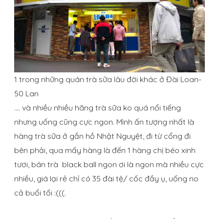
1 trong những quán trà sữa lâu đời khác ở Đài Loan-
50 Lan
…. và nhiều nhiều hãng trà sữa ko quá nổi tiếng
nhưng uống cũng cực ngon. Mình ấn tượng nhất là
hàng trà sữa ở gần hồ Nhật Nguyệt, đi từ cổng đi
bên phải, qua mấy hàng là đến 1 hàng chị béo xinh
tươi, bán trà black ball ngon ơi là ngon mà nhiều cực
nhiều, giá lại rẻ chỉ có 35 đài tệ/ cốc đầy ụ, uống no
cả buổi tối :(((.