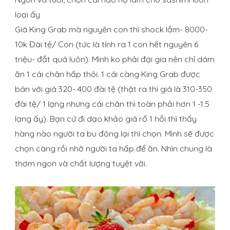
loại ấy
Giá King Grab mà nguyên con thì shock lắm- 8000-
10k Đài tệ/ Con (tức là tính ra 1 con hết nguyên 6
triệu- đắt quá luôn). Mình ko phải đại gia nên chỉ dám
ăn 1 cái chân hấp thôi. 1 cái càng King Grab được
bán với giá 320- 400 đài tệ (thật ra thì giá là 310-350
đài tệ/ 1 lạng nhưng cái chân thì toàn phải hơn 1 -1.5
lạng ấy). Bạn cứ đi dạo khảo giá rổ 1 hồi thì thấy
hàng nào người ta bu đông lại thì chọn. Mình sẽ được
chọn càng rồi nhờ người ta hấp để ăn. Nhìn chung là
thơm ngon và chất lượng tuyệt vời.