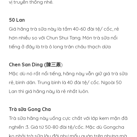
vị truyền thống nhé.
50 Lan
Giá hãng trà sữa này là tầm 40-60 đài tệ/ cốc, rẻ
hơn nhiều so với Chun Shui Tang. Món trà sữa nổi
tiếng ở đây là trà ô long trân châu thạch dừa
Chen San Ding (
陳三薡
)
Mặc dù nó rất nổi tiếng, hãng này vẫn giữ giá trà sữa
rẻ, bình dân. Trung bình là 40 đài tệ/ cốc. Ngoài 50
Lan thì giá hãng này là rẻ nhất luôn.
Trà sữa Gong Cha
Trà sữa hãng này uống cực chất với lớp kem mặn đã
nghiền :3. Giá từ 50-80 đài tệ/cốc. Mặc dù Gongcha
ko phải trà sữa lâu đời như mấy quán trên nhưng mà