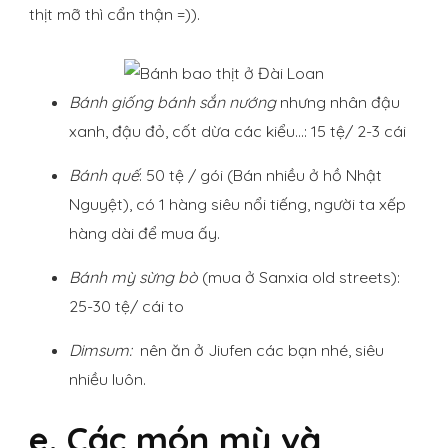
thịt mỡ thì cẩn thận =)).
Bánh giống bánh sắn nướng
nhưng nhân đậu
xanh, đậu đỏ, cốt dừa các kiểu…: 15 tệ/ 2-3 cái
Bánh quế
: 50 tệ / gói (Bán nhiều ở hồ Nhật
Nguyệt), có 1 hàng siêu nổi tiếng, người ta xếp
hàng dài để mua ấy.
Bánh mỳ sừng bò
(mua ở Sanxia old streets):
25-30 tệ/ cái to
Dimsum:
nên ăn ở Jiufen các bạn nhé, siêu
nhiều luôn.
e. Các món mỳ
và