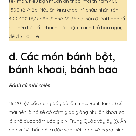
tệ/ món. Nếu bạn muốn ăn thoải mái thì tầm 400
-500 tệ /hộp. Nếu ăn king crab thì chấp nhận tốn
300-400 tệ/ chân đi nhé. Vì đò hải sản ở Đài Loan rất
hot nên hết rất nhanh, các bạn tranh thủ ban ngày
để đi chợ nhé.
d. Các món bánh bột,
bánh khoai, bánh bao
Bánh củ mài chiên
15-20 tệ/ cốc cũng đầy đủ lắm nhé. Bánh làm từ củ
mài nên là nó sẽ có cảm giác giống như ăn khoai sọ
lệ phố được tẩm ướp gia vị Trung Quốc vậy ấy :)). Ăn
cho vui vì thấy nó là đặc sản Đài Loan và ngoại hình