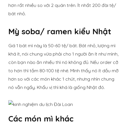
hơn rất nhiều so với 2 quán trên. Ít nhất 200 đài tệ/
bát nhỏ.
Mỳ soba/ ramen kiểu Nhật
Giá 1 bát mì này là 50-60 tệ/ bát. Bát nhỏ, lượng mì
khá ít, nói chung vừa phải cho 1 người ăn ít như mình,
còn bạn nào ăn nhiều thì nó không đủ. Nếu order cỡ
to hơn thì tầm 80-100 tệ nhé. Mình thấy nó ít dầu mỡ
hơn so với các món khác 1 chút, nhưng nhìn chung
nó vẫn ngấy. Khẩu vị thì khá là giống Nhật đó.
Các món mì khác