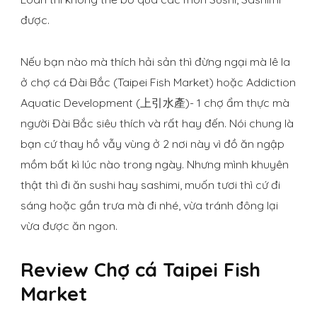
được.
Nếu bạn nào mà thích hải sản thì đừng ngại mà lê la
ở chợ cá Đài Bắc (Taipei Fish Market) hoặc Addiction
Aquatic Development (上引水產)- 1 chợ ẩm thực mà
người Đài Bắc siêu thích và rất hay đến. Nói chung là
bạn cứ thay hồ vẫy vùng ở 2 nơi này vì đồ ăn ngập
mồm bất kì lúc nào trong ngày. Nhưng mình khuyên
thật thì đi ăn sushi hay sashimi, muốn tươi thì cứ đi
sáng hoặc gần trưa mà đi nhé, vừa tránh đông lại
vừa được ăn ngon.
Review Chợ cá Taipei Fish
Market