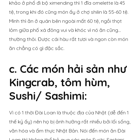
khảo ở phố đi bộ ximending thì 1 đĩa omelette là 45
tệ, trong khi đó cũng món ấy ở chợ shilin là 55-60 tệ.
Mình thì ăn ở quán bên ngoài mất 60 tệ, ngồi thọt
lỏm giữa phố xá đông vui và khóc vì nó ăn cũng…
thường thôi. Được cái hàu rất tươi và ngon còn món
ăn chẳng có gì đặc sắc.
c. Các món hải sản như
Kingcrab, tôm hùm,
Sushi/ Sashimi:
Vì có 1 thời Đài Loan là thuộc địa của Nhật (dễ đến 1
thế kỷ ấy) nên họ bị ảnh hưởng rất nhiều bởi lối sống,
văn hóa và ẩm thực Nhật Bản. Nói đến món ăn Đài
Loan thì không thể bỏ qua các món Sushi, Sashimi