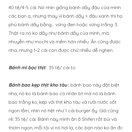
40 tệ/4-5 cái. Nó nhìn giống bánh dầy đậu của mình
các bạn ạ, nhưng thay vì bánh dầy + đậu xanh thì họ
phủ bánh dầy bằng… vừng đen hoặc vừng trắng :3.
Thật ra nó ko dầy như bánh dầy của mình, mà
nhuyễn như mochi và mềm hơn nhiều. Ăn cũng được
nha, nhưng 1-2 cái còn được chứ nhiều dễ nghẹn.
Bánh mì bọc thịt
:
35 tệ/ cái to
Bánh bao kẹp thịt kho tàu
:
bánh bao này đặt biệt
nha, nó ko là bánh bao có nhân bt mà nó là bánh
bao trắng ko, kẹp với thịt kho tàu và rưới nước sốt
ngon lắm, nhìn nó hệt như 1 cái burger ấy. GIá cũng
rẻ: 35 tệ/ cái. Bánh này mình ăn ở Shifen rất bùi và
thơm ngon, mỗi tội vị nó hơi lạ, các bạn nào ko ăn đc