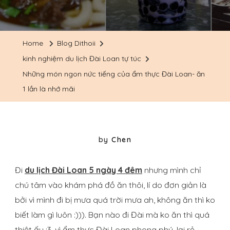
Home
Blog Dithoii
kinh nghiệm du lịch Đài Loan tự túc
Những món ngon nức tiếng của ẩm thực Đài Loan- ăn
1 lần là nhớ mãi
by
Chen
Đi
du lịch Đài Loan 5 ngày 4 đêm
nhưng mình chỉ
chú tâm vào khám phá đồ ăn thôi, lí do đơn giản là
bởi vì mình đi bị mưa quá trời mưa ah, không ăn thì ko
biết làm gì luôn :))). Bạn nào đi Đài mà ko ăn thì quá
thiệt ấy :3, vì ẩm thực Đài Loan phong phú, lại rẻ,