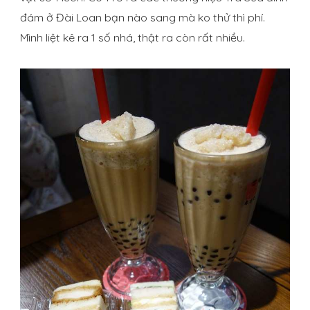
đám ở Đài Loan bạn nào sang mà ko thử thì phí.
Mình liệt kê ra 1 số nhá, thật ra còn rất nhiều.