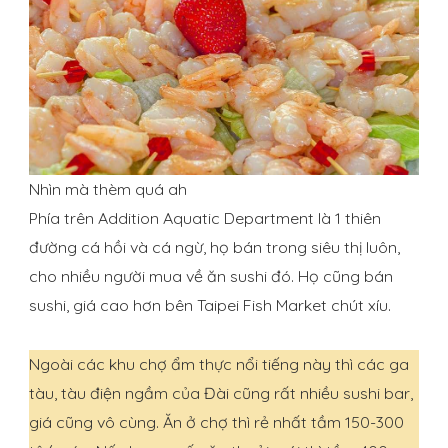
Nhìn mà thèm quá ah
Phía trên Addition Aquatic Department là 1 thiên
đường cá hồi và cá ngừ, họ bán trong siêu thị luôn,
cho nhiều người mua về ăn sushi đó. Họ cũng bán
sushi, giá cao hơn bên Taipei Fish Market chút xíu.
Ngoài các khu chợ ẩm thực nổi tiếng này thì các ga
tàu, tàu điện ngầm của Đài cũng rất nhiều sushi bar,
giá cũng vô cùng. Ăn ở chợ thì rẻ nhất tầm 150-300