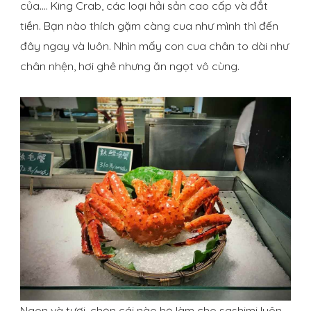
của…. King Crab, các loại hải sản cao cấp và đắt
tiền. Bạn nào thích gặm càng cua như mình thì đến
đây ngay và luôn. Nhìn mấy con cua chân to dài như
chân nhện, hơi ghê nhưng ăn ngọt vô cùng.
Ngon và tươi, chọn cái nào họ làm cho sashimi luôn