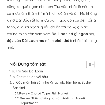
cũng ko quá ngán như bên Tàu nữa, nhất là nếu trời
cứ mưa lâm thâm thì mình chỉ có ăn và ăn. Mà không
khí ở Đài Bắc rất lạ, mưa ban ngày còn cứ đến tối là
tạnh, là lại ra ngoài quẩy đồ ăn tơi bời =))). Nào
chúng mình còn xem xem
Đài Loan có gì ngon
hay
đặc sản Đài Loan mà mình phải thử
ít nhất 1 lần là gì
nhé.
Nội Dung tóm tắt
a. Trà Sữa Đài Loan:
b. Các món ăn với hàu:
c. Các món hải sản như Kingcrab, tôm hùm, Sushi/
Sashimi:
Review Chợ cá Taipei Fish Market
Review Thiên đường hải sản Addition Aquatic
Department